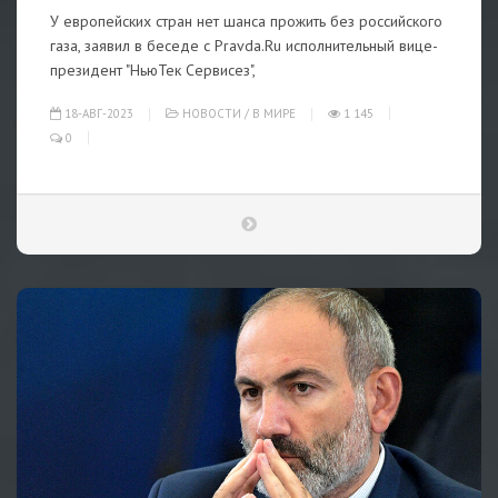
У европейских стран нет шанса прожить без российского
газа, заявил в беседе с Pravda.Ru исполнительный вице-
президент "НьюТек Сервисез",
18-АВГ-2023
НОВОСТИ
/
В МИРЕ
1 145
0