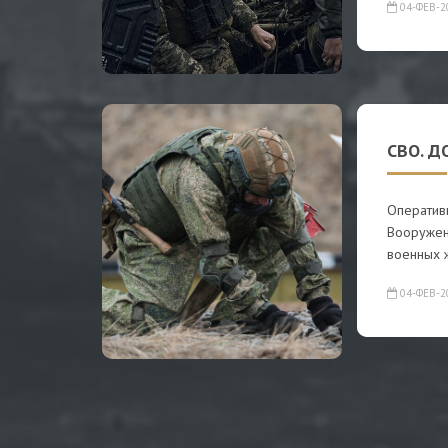
04-ФЕВ-2
СВО. Д
Оператив
Вооружен
военных 
04-ФЕВ-2