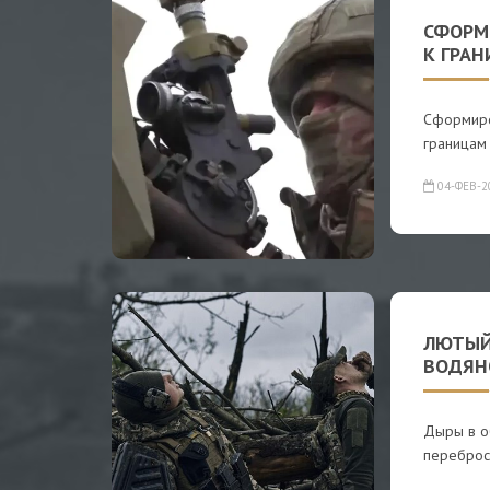
СФОРМ
К ГРА
Сформиро
границам
04-ФЕВ-2
ЛЮТЫЙ
ВОДЯН
Дыры в о
переброс