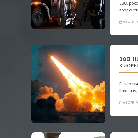
СВО, рос
вооружен
04-ФЕВ-2
ВОЕНН
К «ОРЕ
Если разм
Варшаву, 
04-ФЕВ-2