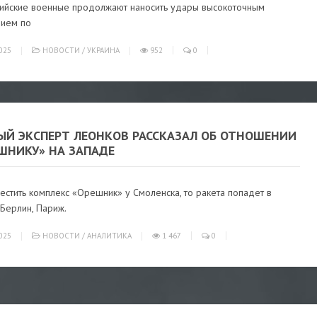
сийские военные продолжают наносить удары высокоточным
ием по
025
НОВОСТИ
/
УКРАИНА
952
0
ЫЙ ЭКСПЕРТ ЛЕОНКОВ РАССКАЗАЛ ОБ ОТНОШЕНИИ
ШНИКУ» НА ЗАПАДЕ
естить комплекс «Орешник» у Смоленска, то ракета попадет в
Берлин, Париж.
025
НОВОСТИ
/
АНАЛИТИКА
1 467
0