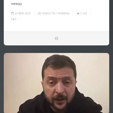
между
13-ФЕВ-2025
НОВОСТИ
/
УКРАИНА
1 141
0