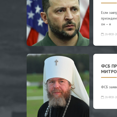
Если завт
президен
он – и
28-ФЕВ-2
ФСБ П
МИТРО
ФСБ заяви
28-ФЕВ-2