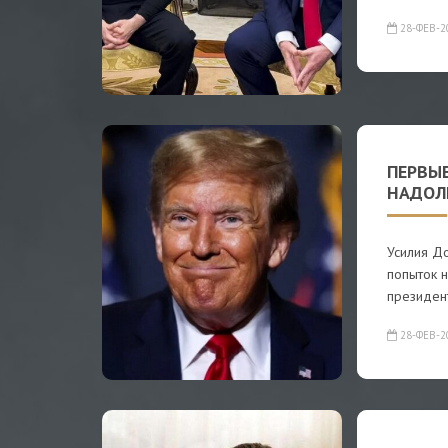
28-ФЕВ-2
ПЕРВЫЕ
НАДОЛ
Усилия До
попыток 
президент
28-ФЕВ-2