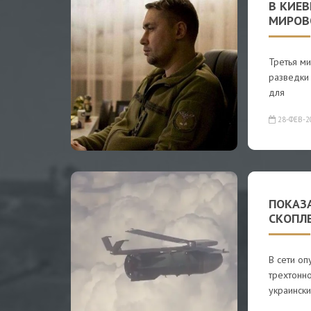
В КИЕВ
МИРОВ
Третья ми
разведки 
для
28-ФЕВ-2
ПОКАЗ
СКОПЛЕ
В сети о
трехтонн
украинск