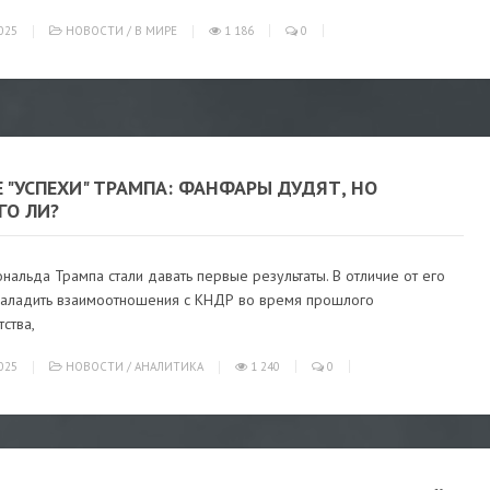
025
НОВОСТИ
/
В МИРЕ
1 186
0
 "УСПЕХИ" ТРАМПА: ФАНФАРЫ ДУДЯТ, НО
ГО ЛИ?
нальда Трампа стали давать первые результаты. В отличие от его
наладить взаимоотношения с КНДР во время прошлого
ства,
025
НОВОСТИ
/
АНАЛИТИКА
1 240
0