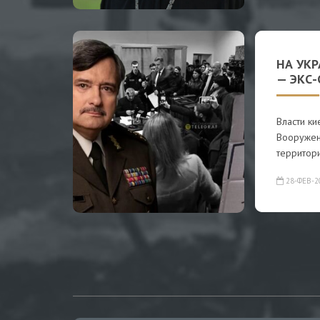
НА УКР
— ЭКС
Власти к
Вооружен
территори
28-ФЕВ-2