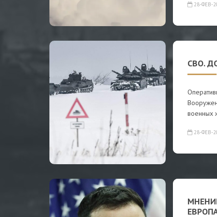
28-ФЕВ-2
СВО. Д
Оператив
Вооружен
военных 
28-ФЕВ-2
МНЕНИЕ
ЕВРОП