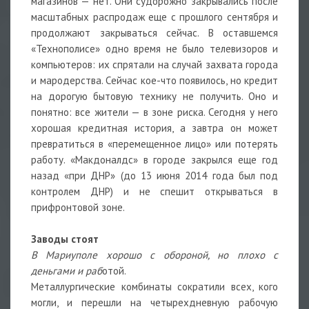
магазинов — нет. Они судорожно закрывались после
масштабных распродаж еще с прошлого сентября и
продолжают закрываться сейчас. В оставшемся
«Технополисе» одно время не было телевизоров и
компьютеров: их спрятали на случай захвата города
и мародерства. Сейчас кое-что появилось, но кредит
на дорогую бытовую технику не получить. Оно и
понятно: все жители — в зоне риска. Сегодня у него
хорошая кредитная история, а завтра он может
превратиться в «перемещенное лицо» или потерять
работу. «Макдоналдс» в городе закрылся еще год
назад «при ДНР» (до 13 июня 2014 года был под
контролем ДНР) и не спешит открываться в
прифронтовой зоне.
Заводы стоят
В Мариуполе хорошо с обороной, но плохо с
деньгами и раб
отой.
Металлургические комбинаты сократили всех, кого
могли, и перешли на четырехдневную рабочую