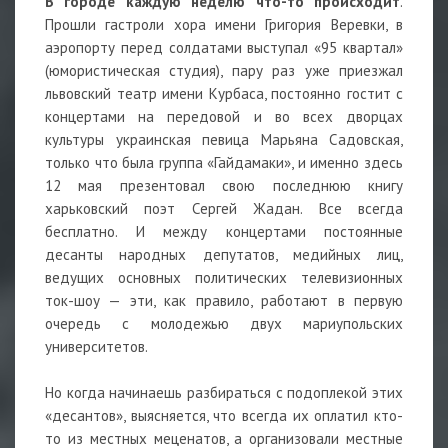
В городе каждую неделю что-то происходит
.
Прошли гастроли хора имени Григория Веревки, в
аэропорту перед солдатами выступал «95 квартал»
(юмористическая студия), пару раз уже приезжал
львовский театр имени Курбаса, постоянно гостит с
концертами на передовой и во всех дворцах
культуры украинская певица Марьяна Садовская,
только что была группа «Гайдамаки», и именно здесь
12 мая презентовал свою последнюю книгу
харьковский поэт Сергей Жадан. Все всегда
бесплатно. И между концертами постоянные
десанты народных депутатов, медийных лиц,
ведущих основных политических телевизионных
ток-шоу — эти, как правило, работают в первую
очередь с молодежью двух мариупольских
университетов.
Но когда начинаешь разбираться с подоплекой этих
«десантов», выясняется, что всегда их оплатил кто-
то из местных меценатов, а организовали местные