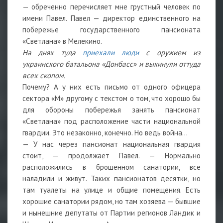
— обреченно перечисляет мне грустный человек по
имени Павел. Павел — директор единственного на
побережье государственного пансионата
«Светлана» в Мелекино.
На днях туда
приехали люди
с оружием из
украинского батальона «Донбасс» и выкинули оттуда
всех скопом.
Почему? А у них есть письмо от одного офицера
сектора «М» другому с текстом о том, что хорошо бы
для обороны побережья занять пансионат
«Светлана» под расположение части национальной
гвардии. Это незаконно, конечно. Но ведь война...
— У нас через пансионат национальная гвардия
стоит, — продолжает Павел. — Нормально
расположились в брошенном санатории, все
наладили и живут. Таких пансионатов десятки, но
там туалеты на улице и общие помещения. Есть
хорошие санатории рядом, но там хозяева — бывшие
и нынешние депутаты от Партии регионов Ландик и