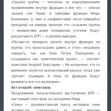
«Задача группы — контроль за коррупционными
проявлениями внутри фракции и вне ее», — описал
задачи сам Чумак. А замглавы фракции Игорь
Кононенко (с ним и конфликтовал несостоявшийся
прокурор) на камеры признал, что создание группы
— инициатива даже похвальная, уточнив: будут
расшатывать БПП — «сделаем выводы».
«Пытаются прикрыть раскол внутри фракции на
группы: это происходило давно, и этого следовало
ожидать, так как Блок Петра Порошенко и
создавался как политический проект, — считает
политолог Андрей Золотарев. — Не исключено, что со
временем случится окончательный раскол, тогда уже
треснет коалиция. А пока из фракции будут
выжимать все что возможно».
Акт второй: спектакль
Продолжение показательного выступления БПП —
настоящий спектакль на заседании Рады.
«Семь» — документальная пьеса, интервью семи
активисток, сражающихся за права женщин