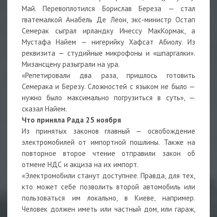
Май. Перевоплотился Борислав Береза — стал
гватемалкой Анабель Де Леон, экс-министр Остап
Семерак сыграл ирландку Инессу МакКормак, а
Мустафа Найем — нигерийку Хафсат Абиолу. Из
реквизита — студийные микрофоны и «шпаргалки».
Мизансцену разыграли на ура.
«Репетировали два раза, пришлось готовить
Семерака и Березу. Сложностей с языком не было —
нужно было максимально погрузиться в суть», —
сказал Найем.
Что приняла Рада 25 ноября
Из принятых законов главный — освобождение
электромобилей от импортной пошлины. Также на
повторное второе чтение отправили закон об
отмене НДС и акциза на их импорт.
«Электромобили станут доступнее. Правда, для тех,
кто может себе позволить второй автомобиль или
пользоваться им локально, в Киеве, например.
Человек должен иметь или частный дом, или гараж,