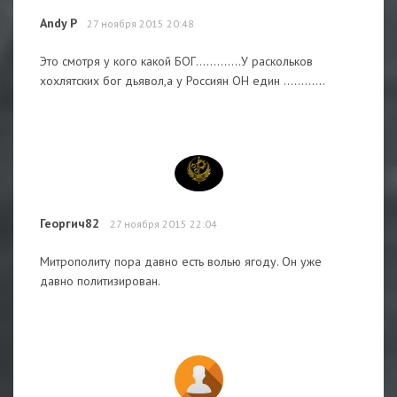
Andy P
27 ноября 2015 20:48
Это смотря у кого какой БОГ.............У раскольков
хохлятских бог дьявол,а у Россиян ОН един ............
Георгич82
27 ноября 2015 22:04
Митрополиту пора давно есть волью ягоду. Он уже
давно политизирован.