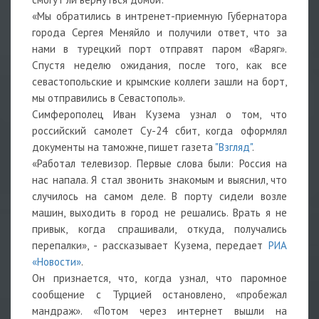
«Мы обратились в интренет-приемную Губернатора
города Сергея Меняйло и получили ответ, что за
нами в турецкий порт отправят паром «Варяг».
Спустя неделю ожидания, после того, как все
севастопольские и крымские коллеги зашли на борт,
мы отправились в Севастополь».
Симферополец Иван Кузема узнал о том, что
российский самолет Су-24 сбит, когда оформлял
документы на таможне, пишет газета
"Взгляд"
.
«Работал телевизор. Первые слова были: Россия на
нас напала. Я стал звонить знакомым и выяснил, что
случилось на самом деле. В порту сидели возле
машин, выходить в город не решались. Врать я не
привык, когда спрашивали, откуда, получались
перепалки», - рассказывает Кузема, передает
РИА
«Новости»
.
Он признается, что, когда узнал, что паромное
сообщение с Турцией остановлено, «пробежал
мандраж». «Потом через интернет вышли на