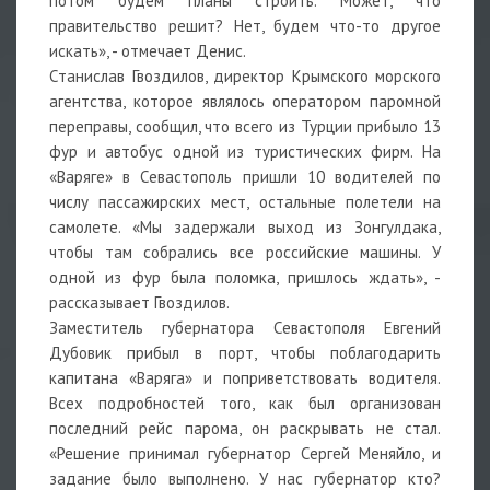
потом будем планы строить. Может, что
правительство решит? Нет, будем что-то другое
искать», - отмечает Денис.
Станислав Гвоздилов, директор Крымского морского
агентства, которое являлось оператором паромной
переправы, сообщил, что всего из Турции прибыло 13
фур и автобус одной из туристических фирм. На
«Варяге» в Севастополь пришли 10 водителей по
числу пассажирских мест, остальные полетели на
самолете. «Мы задержали выход из Зонгулдака,
чтобы там собрались все российские машины. У
одной из фур была поломка, пришлось ждать», -
рассказывает Гвоздилов.
Заместитель губернатора Севастополя Евгений
Дубовик прибыл в порт, чтобы поблагодарить
капитана «Варяга» и поприветствовать водителя.
Всех подробностей того, как был организован
последний рейс парома, он раскрывать не стал.
«Решение принимал губернатор Сергей Меняйло, и
задание было выполнено. У нас губернатор кто?