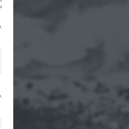
о
,
,