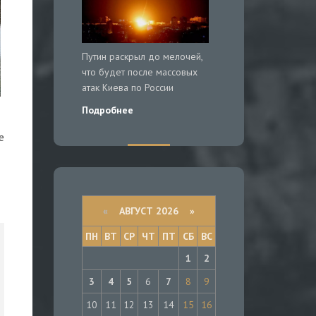
Путин раскрыл до мелочей,
что будет после массовых
атак Киева по России
Подробнее
е
«
АВГУСТ 2026 »
ПН
ВТ
СР
ЧТ
ПТ
СБ
ВС
1
2
3
4
5
6
7
8
9
10
11
12
13
14
15
16