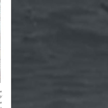
и
У
и
з