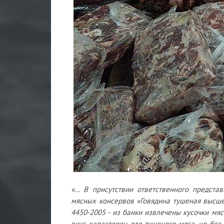
«... В присутствии ответственного предст
мясных консервов «Говядина тушеная высше
4450-2005 - из банки извлечены кусочки мяс
вкус характерен для тушеного мяса, но без