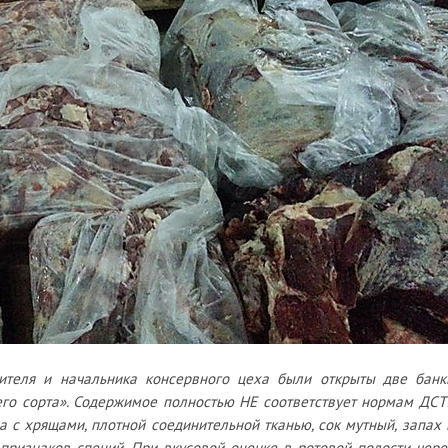
авителя и начальника консервного цеха были открыты две банк
го сорта». Содержимое полностью НЕ соответствует нормам ДСТ
а с хрящами, плотной соединительной тканью, сок мутный, запах 
 признаков специй. При вкусовой оценке в ротовой полости чере