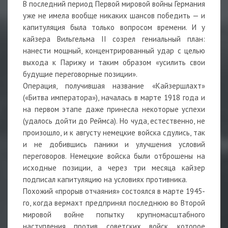
В последний период Первой мировой войны Германия
уже не имела вообще никаких шансов победить — и
капитуляция была только вопросом времени. И у
кайзера Вильгельма II созрел гениальный план:
нанести мощный, концентрированный удар с целью
выхода к Парижу и таким образом «усилить свои
будущие переговорные позиции».
Операция, получившая название «Кайзершлахт»
(«Битва императора»), началась в марте 1918 года и
на первом этапе даже принесла некоторые успехи
(удалось дойти до Реймса). Но чуда, естественно, не
произошло, и к августу немецкие войска сдулись, так
и не добившись паники и улучшения условий
переговоров. Немецкие войска были отброшены на
исходные позиции, а через три месяца кайзер
подписал капитуляцию на условиях противника.
Похожий «прорыв отчаяния» состоялся в марте 1945-
го, когда вермахт предпринял последнюю во Второй
мировой войне попытку крупномасштабного
наступления против советских войск, которое