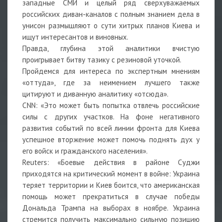
западные СМИ и целый ряд сверхуважаемых
российских диван-каналов с полным знанием дела в
унисон размышляют о сути хитрых планов Киева и
ищут интересантов и виновных.
Правда, глубина этой аналитики вчистую
проигрывает битву тазику с резиновой уточкой.
Пройдемся для интереса по экспертным мнениям
«оттуда», где за неимением лучшего также
цитируют и диванную аналитику «отсюда».
CNN: «Это может быть попытка отвлечь российские
силы с других участков. На фоне негативного
развития событий по всей линии фронта для Киева
успешное вторжение может помочь поднять дух у
его войск и гражданского населения».
Reuters: «Боевые действия в районе Суджи
приходятся на критический момент в войне: Украина
теряет территории и Киев боится, что американская
помощь может прекратиться в случае победы
Дональда Трампа на выборах в ноябре. Украина
стремится получить максимально сильную позицию