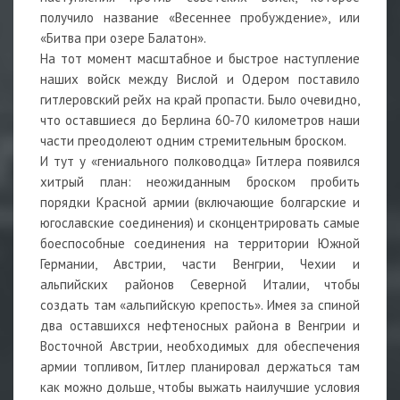
получило название «Весеннее пробуждение», или
«Битва при озере Балатон».
На тот момент масштабное и быстрое наступление
наших войск между Вислой и Одером поставило
гитлеровский рейх на край пропасти. Было очевидно,
что оставшиеся до Берлина 60-70 километров наши
части преодолеют одним стремительным броском.
И тут у «гениального полководца» Гитлера появился
хитрый план: неожиданным броском пробить
порядки Красной армии (включающие болгарские и
югославские соединения) и сконцентрировать самые
боеспособные соединения на территории Южной
Германии, Австрии, части Венгрии, Чехии и
альпийских районов Северной Италии, чтобы
создать там «альпийскую крепость». Имея за спиной
два оставшихся нефтеносных района в Венгрии и
Восточной Австрии, необходимых для обеспечения
армии топливом, Гитлер планировал держаться там
как можно дольше, чтобы выжать наилучшие условия