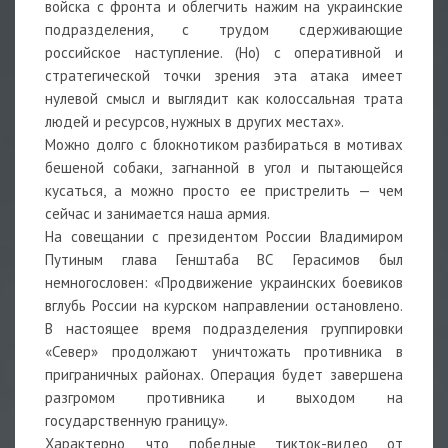
войска с фронта и облегчить нажим на украинские
подразделения, с трудом сдерживающие
российское наступление. (Но) с оперативной и
стратегической точки зрения эта атака имеет
нулевой смысл и выглядит как колоссальная трата
людей и ресурсов, нужных в других местах».
Можно долго с блокнотиком разбираться в мотивах
бешеной собаки, загнанной в угол и пытающейся
кусаться, а можно просто ее пристрелить — чем
сейчас и занимается наша армия.
На совещании с президентом России Владимиром
Путиным глава Генштаба ВС Герасимов был
немногословен: «Продвижение украинских боевиков
вглубь России на курском направлении остановлено.
В настоящее время подразделения группировки
«Север» продолжают уничтожать противника в
приграничных районах. Операция будет завершена
разгромом противника и выходом на
государственную границу».
Характерно, что победные тикток-видео от