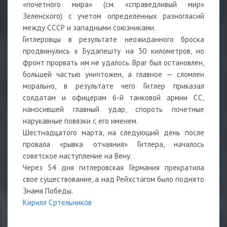
«почетного мира» (см. «справедливый мир»
Зеленского) с учетом определенных разногласий
между СССР и западными союзниками.
Гитлеровцы в результате неожиданного броска
продвинулись к Будапешту на 30 километров, но
фронт прорвать им не удалось. Враг был остановлен,
большей частью уничтожен, а главное — сломлен
морально, в результате чего Гитлер приказал
солдатам и офицерам 6-й танковой армии СС,
наносившей главный удар, спороть почетные
нарукавные повязки с его именем.
Шестнадцатого марта, на следующий день после
провала «рывка отчаяния» Гитлера, началось
советское наступление на Вену.
Через 54 дня гитлеровская Германия прекратила
свое существование, а над Рейхстагом было поднято
Знамя Победы.
Кирилл Сртельников