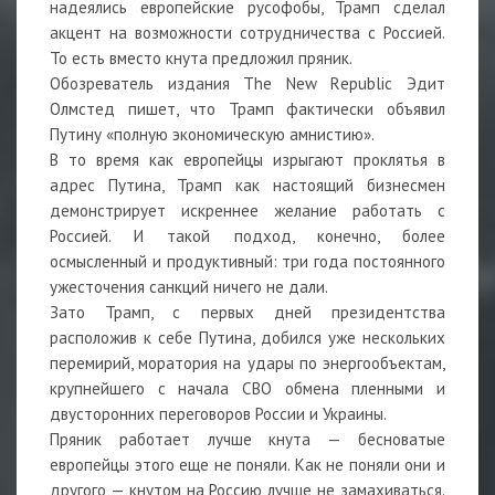
надеялись европейские русофобы, Трамп сделал
акцент на возможности сотрудничества с Россией.
То есть вместо кнута предложил пряник.
Обозреватель издания The New Rеpublic Эдит
Олмстед пишет, что Трамп фактически объявил
Путину «полную экономическую амнистию».
В то время как европейцы изрыгают проклятья в
адрес Путина, Трамп как настоящий бизнесмен
демонстрирует искреннее желание работать с
Россией. И такой подход, конечно, более
осмысленный и продуктивный: три года постоянного
ужесточения санкций ничего не дали.
Зато Трамп, с первых дней президентства
расположив к себе Путина, добился уже нескольких
перемирий, моратория на удары по энергообъектам,
крупнейшего с начала СВО обмена пленными и
двусторонних переговоров России и Украины.
Пряник работает лучше кнута — бесноватые
европейцы этого еще не поняли. Как не поняли они и
другого — кнутом на Россию лучше не замахиваться.