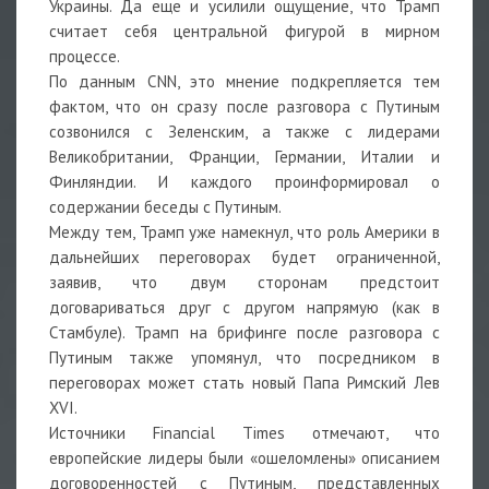
Украины. Да еще и усилили ощущение, что Трамп
считает себя центральной фигурой в мирном
процессе.
По данным CNN, это мнение подкрепляется тем
фактом, что он сразу после разговора с Путиным
созвонился с Зеленским, а также с лидерами
Великобритании, Франции, Германии, Италии и
Финляндии. И каждого проинформировал о
содержании беседы с Путиным.
Между тем, Трамп уже намекнул, что роль Америки в
дальнейших переговорах будет ограниченной,
заявив, что двум сторонам предстоит
договариваться друг с другом напрямую (как в
Стамбуле). Трамп на брифинге после разговора с
Путиным также упомянул, что посредником в
переговорах может стать новый Папа Римский Лев
XVI.
Источники Financial Times отмечают, что
европейские лидеры были «ошеломлены» описанием
договоренностей с Путиным, представленных