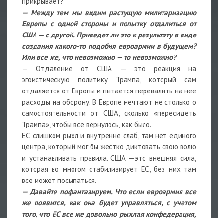
прикрывает?
— Между тем мы видим растущую милитаризацию
Европы с одной стороны и попытку отдалиться от
США — с другой. Приведет ли это к результату в виде
создания какого-то подобия евроармии в будущем?
Или все же, что невозможно — то невозможно?
— Отдаление от США — это реакция на
эгоистическую политику Трампа, который сам
отдаляется от Европы и пытается перевалить на нее
расходы на оборону. В Европе мечтают не столько о
самостоятельности от США, сколько «пересидеть
Трампа», чтобы все вернулось, как было.
ЕС слишком рыхл и внутренне слаб, там нет единого
центра, который мог бы жестко диктовать свою волю
и устанавливать правила. США —это внешняя сила,
которая во многом стабилизирует ЕС, без них там
все может посыпаться.
— Давайте пофантазируем. Что если евроармия все
же появится, как она будет управляться, с учетом
того, что ЕС все же довольно рыхлая конфедерация,