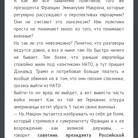
А как же все заявления политиков, того же
президента Франции Эммануэля Макрона, которые
регулярно рассуждают о перспективах евроармии?
Они не считают это нонсенсом? Или политики
просто не понимают много из того, что понимают
военные?
Но так ли это невозможно? Понятно, что разговоры
ведутся давно, а воз и ныне там. Но быстро ничего
не бывает. Тем более, что раньше европейцы
спокойно жили под «зонтиком» НАТО, а тут пришел
Дональд Трамп и потребовал больше платить и
вообще обвинил их в том, что они плохие союзники,
грозясь выйти из НАТО.
Выйти-то он вряд ли выйдет, а вот вывести часть
войск может. Как из той же Германии, откуда
американцы хотят убрать 5 тысяч своих военных.
— Ну, Макрон пытается изображать из себя де Голля,
который стремился к суверенитету Франции и к ее
возрождению как великой державы, —
говорит
советник президента Российской