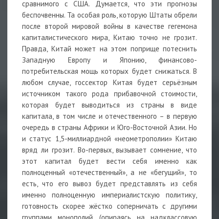
сравнимого с США. Думается, что эти прогнозы
беспочвенны. Та особая роль, которую Штаты обрели
после второй мировой войны в качестве гегемона
капиталистического мира, Китаю точно не грозит.
Правда, Китай может на этом поприще потеснить
Западную Европу и Японию, финансово-
потребительская мощь которых будет снижаться. В
любом случае, госсектор Китая будет серьёзным
источником такого рода прибавочной стоимости,
которая будет выводиться из страны в виде
капитала, в том числе и отечественного – в первую
очередь в страны Африки и Юго-Восточной Азии. Но
и статус 1,5-миллиардной «неометрополии» Китаю
вряд ли грозит. Во-первых, вызывает сомнение, что
этот капитал будет вести себя именно как
полноценный «отечественный», а не «бегущий», то
есть, что его вывоз будет представлять из себя
именно полноценную империалистскую политику,
готовность скорее жёстко соперничать с другими
группами монополий (опираясь на надклассовую