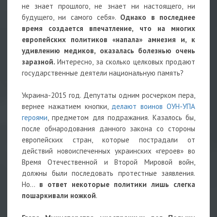
не знает прошлого, не знает ни настоящего, ни
будущего, ни самого себя».
Однако в последнее
время создается впечатление, что на многих
европейских политиков «напала» амнезия и, к
удивлению медиков, оказалась болезнью очень
заразной.
Интересно, за сколько целковых продают
государственные деятели национальную память?
Украина-2015 год. Депутаты одним росчерком пера,
вернее нажатием кнопки,
делают воинов ОУН-УПА
героями
, предметом для подражания. Казалось бы,
после обнародования данного закона со стороны
европейских стран, которые пострадали от
действий новоиспеченных украинских «героев» во
Время Отечественной и Второй Мировой войн,
должны были последовать протестные заявления.
Но…
в ответ некоторые политики лишь слегка
пошаркивали ножкой
.