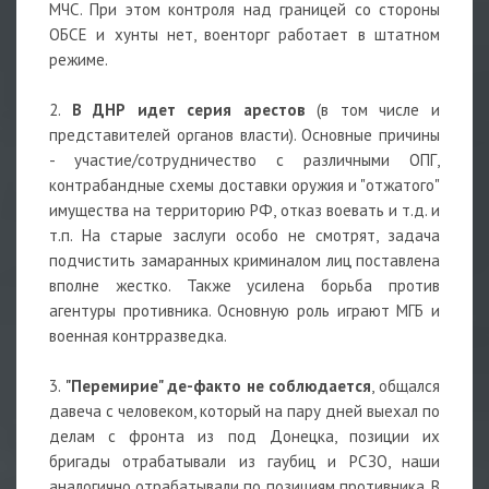
МЧС. При этом контроля над границей со стороны
ОБСЕ и хунты нет, военторг работает в штатном
режиме.
2.
В ДНР идет серия арестов
(в том числе и
представителей органов власти). Основные причины
- участие/сотрудничество с различными ОПГ,
контрабандные схемы доставки оружия и "отжатого"
имущества на территорию РФ, отказ воевать и т.д. и
т.п. На старые заслуги особо не смотрят, задача
подчистить замаранных криминалом лиц поставлена
вполне жестко. Также усилена борьба против
агентуры противника. Основную роль играют МГБ и
военная контрразведка.
3.
"Перемирие" де-факто не соблюдается
, общался
давеча с человеком, который на пару дней выехал по
делам с фронта из под Донецка, позиции их
бригады отрабатывали из гаубиц и РСЗО, наши
аналогично отрабатывали по позициям противника. В