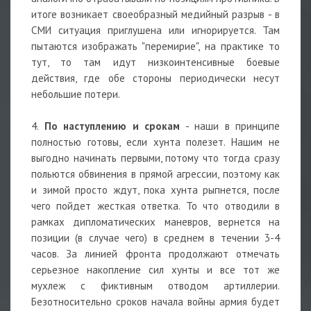
итоге возникает своеобразный медийный разрыв - в
СМИ ситуация приглушена или игнорируется. Там
пытаются изображать "перемирие", на практике то
тут, то там идут низкоинтенсивные боевые
действия, где обе стороны периодически несут
небольшие потери.
4.
По наступлению и срокам
- наши в принципе
полностью готовы, если хунта полезет. Нашим не
выгодно начинать первыми, потому что тогда сразу
польются обвинения в прямой агрессии, поэтому как
и зимой просто ждут, пока хунта рыпнется, после
чего пойдет жесткая ответка. То что отводили в
рамках дипломатических маневров, вернется на
позиции (в случае чего) в среднем в течении 3-4
часов. За линией фронта продолжают отмечать
серьезное накопление сил хунты и все тот же
мухлеж с фиктивным отводом артиллерии.
Безотносительно сроков начала войны армия будет