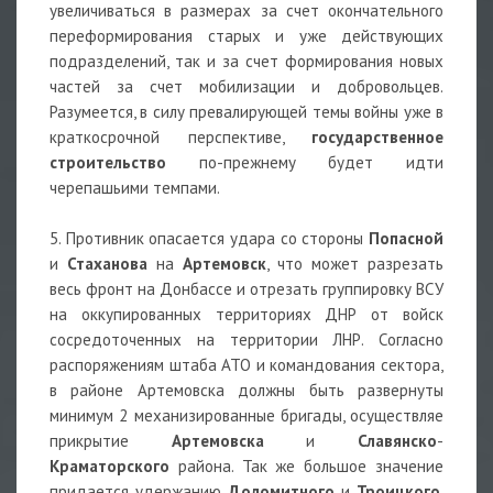
увеличиваться в размерах за счет окончательного
переформирования старых и уже действующих
подразделений, так и за счет формирования новых
частей за счет мобилизации и добровольцев.
Разумеется, в силу превалирующей темы войны уже в
краткосрочной перспективе,
государственное
строительство
по-прежнему будет идти
черепашьими темпами.
5. Противник опасается удара со стороны
Попасной
и
Стаханова
на
Артемовск
, что может разрезать
весь фронт на Донбассе и отрезать группировку ВСУ
на оккупированных территориях ДНР от войск
сосредоточенных на территории ЛНР. Согласно
распоряжениям штаба АТО и командования сектора,
в районе Артемовска должны быть развернуты
минимум 2 механизированные бригады, осуществляе
прикрытие
Артемовска
и
Славянско
-
Краматорского
района. Так же большое значение
придается удержанию
Доломитного
и
Троицкого
,