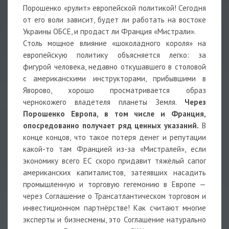
Порошенко «рулит» европейской политикой! Сегодня
от его воли зависит, будет ли работать на востоке
Украины ОБСЕ, и продаст ли Франция «Мистрали».
Столь мощное влияние «шоколадного короля» на
европейскую политику объясняется легко: за
фигурой человека, недавно откушавшего в столовой
с американскими инструкторами, прибывшими в
Яворово, хорошо просматривается образ
чернокожего владетеля планеты Земля.
Через
Порошенко Европа, в том числе и Франция,
опосредованно получает ряд ценных указаний.
В
конце концов, что такое потеря денег и репутации
какой-то там Францией из-за «Мистралей», если
экономику всего ЕС скоро придавит тяжёлый сапог
американских капиталистов, затеявших насадить
промышленную и торговую гегемонию в Европе —
через Соглашение о Трансатлантическом торговом и
инвестиционном партнёрстве! Как считают многие
эксперты и бизнесмены, это Соглашение натурально