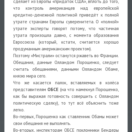
сделает из Европы «придаток США», вплоть до того,
что контроль американцев над европейской
кредитно-денежной политикой приведёт к полной
утрате странами Европы суверенитета. О «полной»
утрате эксперты говорят потому, что частичная
утрата произошла давно, с момента образования
Евросоюза (который, кстати, считается хорошо
продуманным американским проектом).
Поэтому «Мистрали» останутся ржаветь во Франции.
Обещания, данные Олландом Порошенко, следует
считать обещаниями, данными Олландом Обаме,
князю мира сего.
Что же касается палок, вставляемых в колёса
представителям
ОБСЕ
(на что намекнул Порошенко,
как бы выражая готовность совершить с Олландом
политическую сделку), то тут всё объяснить тоже
легко.
Во-первых, Порошенко как ставленник Обамы может
свои обещания не выполнять.
Во-вторых, инспекторам ОБСЕ поклонники Бендеры