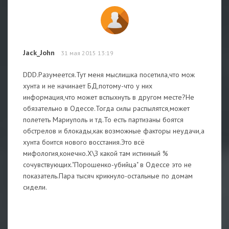
Jack_John
31 мая 2015 13:19
DDD.Разумеется.Тут меня мыслишка посетила,что мож
хунта и не начинает БД,потому-что у них
информация,что может вспыхнуть в другом месте?Не
обязательно в Одессе.Тогда силы распылятся,может
полететь Мариуполь и тд.То есть партизаны боятся
обстрелов и блокады,как возможные факторы неудачи,а
хунта боится нового восстания.Это всё
мифология,конечно.Х\З какой там истинный %
сочувствующих."Порошенко-убийца" в Одессе это не
показатель.Пара тысяч крикнуло-остальные по домам
сидели.