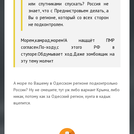
или спутниками спускать? Россия не
знает, что с Преднистровьем делать, а
Вы о регионе, который со всех сторон
не подконтролен.
Морем,камрад,морем!А нащщёт ПМР
согласен.По-ходу,с этого РФ в
ступоре.Обдумывает ход.Даже зомбоящик на
эту тему молчит
А море по Вашему в Одесском регионе подконтрольно
России? Ну не смешите, тут уж либо вариант Крыма, либо
никак, потому как за Одесский регион, хунта в кадык
вцепится.