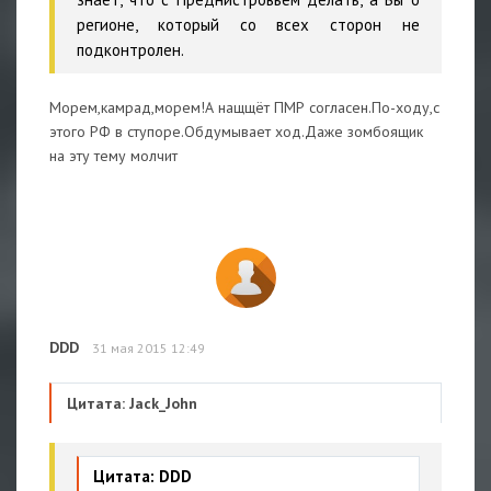
регионе, который со всех сторон не
подконтролен.
Морем,камрад,морем!А нащщёт ПМР согласен.По-ходу,с
этого РФ в ступоре.Обдумывает ход.Даже зомбоящик
на эту тему молчит
DDD
31 мая 2015 12:49
Цитата: Jack_John
Цитата: DDD