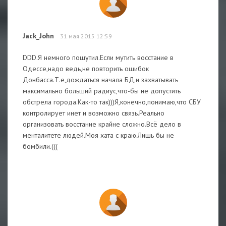
Jack_John
31 мая 2015 12:59
DDD.Я немного пошутил.Если мутить восстание в
Одессе,надо ведь,не повторить ошибок
Донбасса.Т.е,дождаться начала БД,и захватывать
максимально больший радиус,что-бы не допустить
обстрела города.Как-то так)))Я,конечно,понимаю,что СБУ
контролирует инет и возможно связь.Реально
организовать восстание крайне сложно.Всё дело в
менталитете людей.Моя хата с краю.Лишь бы не
бомбили.(((