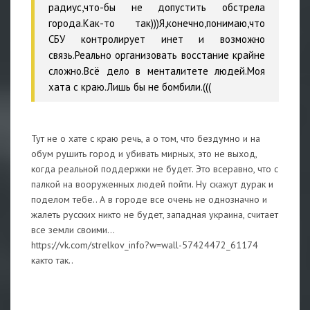
радиус,что-бы не допустить обстрела
города.Как-то так)))Я,конечно,понимаю,что
СБУ контролирует инет и возможно
связь.Реально организовать восстание крайне
сложно.Всё дело в менталитете людей.Моя
хата с краю.Лишь бы не бомбили.(((
Тут не о хате с краю речь, а о том, что бездумно и на
обум рушить город и убивать мирных, это не выход,
когда реальной поддержки не будет. Это всеравно, что с
палкой на вооруженных людей пойти. Ну скажут дурак и
поделом тебе.. А в городе все очень не однозначно и
жалеть русских никто не будет, западная украина, считает
все земли своими...
https://vk.com/strelkov_info?w=wall-57424472_61174
както так..