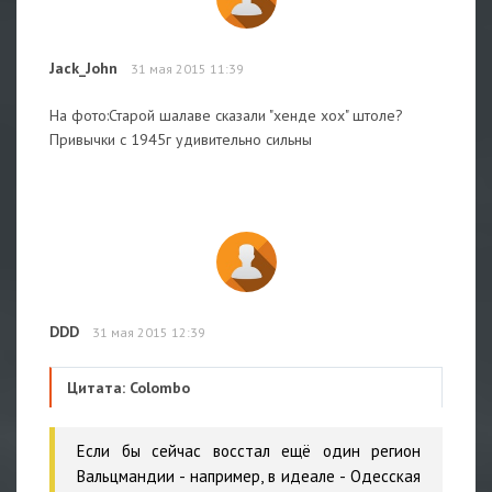
Jack_John
31 мая 2015 11:39
На фото:Старой шалаве сказали "хенде хох" штоле?
Привычки с 1945г удивительно сильны
DDD
31 мая 2015 12:39
Цитата: Colombo
Если бы сейчас восстал ещё один регион
Вальцмандии - например, в идеале - Одесская