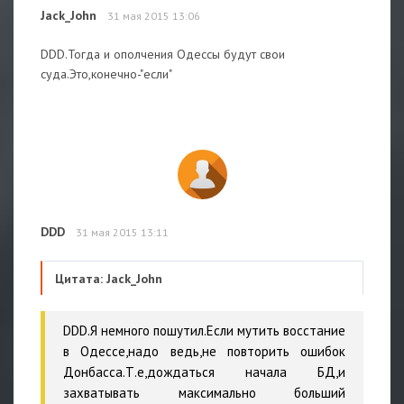
Jack_John
31 мая 2015 13:06
DDD.Тогда и ополчения Одессы будут свои
суда.Это,конечно-"если"
DDD
31 мая 2015 13:11
Цитата: Jack_John
DDD.Я немного пошутил.Если мутить восстание
в Одессе,надо ведь,не повторить ошибок
Донбасса.Т.е,дождаться начала БД,и
захватывать максимально больший