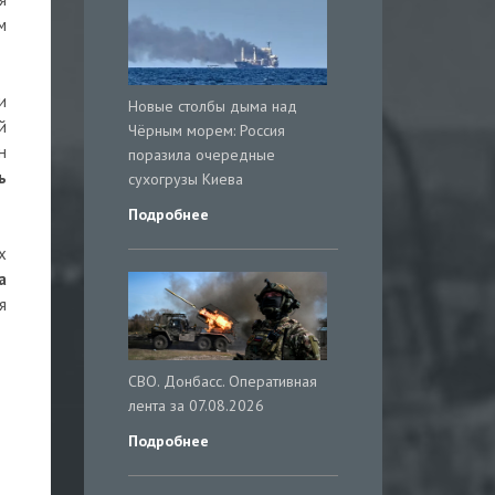
м
и
Новые столбы дыма над
й
Чёрным морем: Россия
н
поразила очередные
ь
сухогрузы Киева
Подробнее
х
а
я
СВО. Донбасс. Оперативная
лента за 07.08.2026
Подробнее