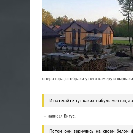
оператора, отобрали у него камеру и вырвал
И натегайте тут каких-нибудь ментов, я з
— написал
Бигус.
Потом они вернулись на своем белом ф