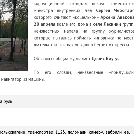
коррупционный скандал вокруг заместител
министра внутренних дел
Сергея Чеботаря
которого считают «кошельком»
Арсена Авакова
28 апреля
возле его дома в
селе Лесники
групп
неизвестных напала на группу журналистов
которые пытались поймать чиновника по мест
жительства, так как он давно бегает от прессы.
Об этом сообщил журналист
Денис Биугус.
По его словам, неизвестные «придушили
и навигатор из машины.
а руль
ольксвагене транспортер 1123, поломали камеру, забрали ее,