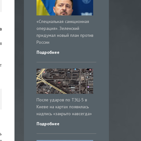
«Специальная санкционная
операция». Зеленский
а
придумал новый план против
России
я
Подробнее
т
После ударов по ТЭЦ-5 в
Киеве на картах появилась
надпись «закрыто навсегда»
Подробнее
ь
я