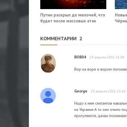
Путин раскрыл до мелочей, что
Новые
будет после массовых атак
Чёрны
Киева по России
пораз
Киев
КОММЕНТАРИИ
2
BOB04
29 апреля 2015 15:03
Вор на воре и вором погоняют
George
29 апреля 2015 23:16
Надо к ним сектантов наваль
на Украине.А то они очило п
прогуляются, дачки поснимают