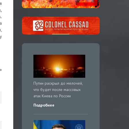
я
,
.
а
,
у
»
Путин раскрыл до мелочей,
что будет после массовых
атак Киева по России
Подробнее