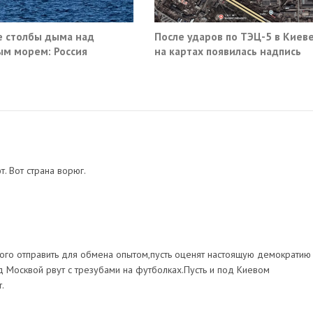
 столбы дыма над
После ударов по ТЭЦ-5 в Киев
м морем: Россия
на картах появилась надпись
ила очередные сухогрузы
«закрыто навсегда»
а
. Вот страна ворюг.
ного отправить для обмена опытом,пусть оценят настоящую демократию
од Москвой рвут с трезубами на футболках.Пусть и под Киевом
.