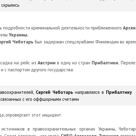
 скрылись
ить подробности криминальной деятельности приближенного
Арсен
делы
Украины.
ергей Чеботарь
был задержан спецслужбами Финляндии во врем
садка на рейс из
Австрии
в одну из стран
Прибалтики.
Переле
и с паспортом другого государства.
равоохранителей,
Сергей Чеботарь
направлялся в
Прибалтику
, связанных с его оффшорными счетами
а, опровергает этот инцидент.
источников в правоохранительных органах Украины, Чеботар
. Стоит отметить, что глава
СНБО Александр Турчинов
являетс