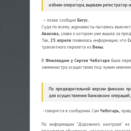
избили оператора, вырвали регистратор и
— позже сообщил
Бигус.
Судя по всему, журналисты пытались выясн
Авакова,
слава о котором уже вышла за пре
Так,
25 апреля
появилась информация, что
С
транзитного перелета из
Вены.
В
Финляндии у Сергея Чеботаря
была пере
замминистра осуществлял под чужим именем 
По предварительной версии финских п
для осуществления банковских операций
- говорится в сообщении. Сам
Чеботарь,
правд
По информации "Дорожного контроля" из 
планировал обналичить незаконные средства