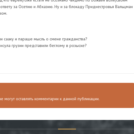
од,что еврей(тоже кстати не осознано -видимо по Божьей воле)своим
 ответу за Осетию и Абхазию. Ну и за блокаду Приднестровья Вальцман
вом.
ли сааку и параше мысль о смене гражданства?
онсула грузии представили беглому в розыске?
 не могут оставлять комментарии к данной публикации.