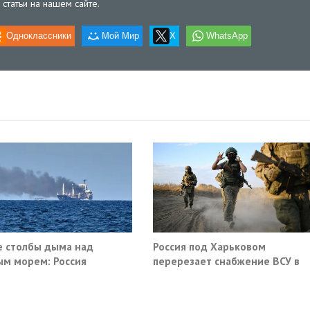
статьи на нашем сайте.
Одноклассники
Мой Мир
X
WhatsApp
 столбы дыма над
Россия под Харьковом
м морем: Россия
перерезает снабжение ВСУ в
ила очередные сухогрузы
Славянске и Краматорске
а