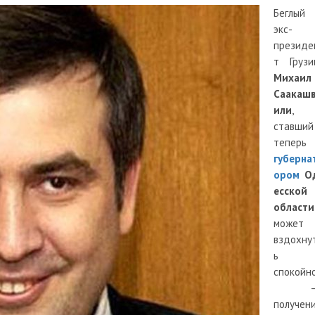
Беглый
экс-
президе
т Грузи
Михаил
Саакаш
или
,
ставший
теперь
губерна
ором
О
есской
области
может
вздохну
ь
спокойн
получен