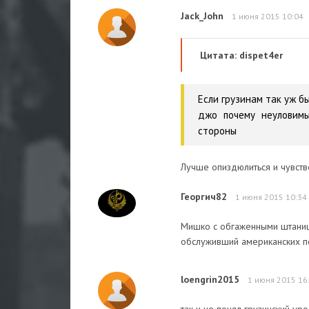
Jack_John
1 июня 2015 10:04
Цитата: dispet4er
Если грузинам так уж б
джо почему неуловимы
стороны
Лучше опиздюлиться и чувство
Георгич82
1 июня 2015 10:34
Мишко с обгаженными штанишк
обслуживший американских п
loengrin2015
1 июня 2015 16