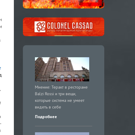
н
и
в
т
д
Мнение: Теракт в ресторане
,
Balzi Rossi и три вещи,
которые система не умеет
т
видеть в себе
о
Подробнее
—
и