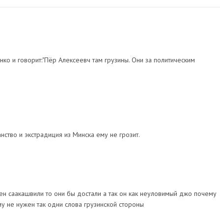
о и говорит:"Пёр Алексеевч там грузины. Они за политическим
ство и экстрадиция из Минска ему не грозит.
жен саакашвили то они бы достали а так он как неуловимый джо почему
у не нужен так одни слова грузинской стороны