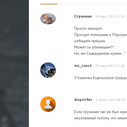
Странник
31 мая 2015 22:10
Просто анекдот:
Прходит помошник к Порошенк
уёбищем пришли.
Может за убежищем?!
Не, им Саакашвилли нужен..."
mc_const
31 мая 2015 23:18
У Бакиева Кыргызское граждан
dispet4er
1 июня 2015 08:03
Если грузинам так уж был ну
неуловимый потому что ником