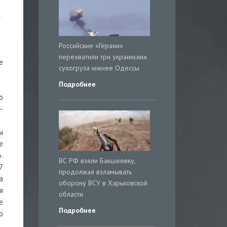
к
Российские «Герани»
перехватили три украинских
е
сухогруза южнее Одессы
Подробнее
о
—
ы
е
.
ВС РФ взяли Бакшеевку,
7
продолжая взламывать
а
оборону ВСУ в Харьковской
я
области
е
Подробнее
ю