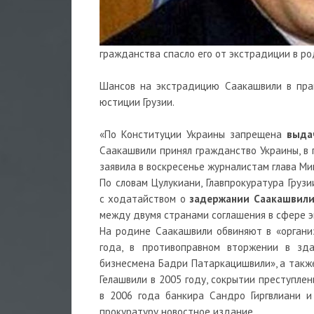
гражданства спасло его от экстрадиции в ро
Шансов на экстрадицию Саакашвили в прав
юстиции Грузии.
«По Конституции Украины запрещена
выда
Саакашвили принял гражданство Украины, в 
заявила в воскресенье журналистам глава Ми
По словам Цулукиани, Главпрокуратура Груз
с ходатайством о
задержании Саакашвил
между двумя странами соглашения в сфере эк
На родине Саакашвили обвиняют в «органи
года, в противоправном вторжении в зд
бизнесмена Бадри Патаркацишвили», а также
Гелашвили в 2005 году, сокрытии преступле
в 2006 года банкира Сандро Гиргвлиани и
прокуратуру новостное издание.