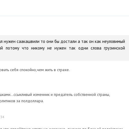
ыл нужен саакашвили то они бы достали а так он как неуловимый
й потому что никому не нужен так одни слова грузинской
вать себя спокойно,чем жить в страхе.
ами...ссыкливый изменник и предатель собственной страны,
олитиков за полдоллара.
:34