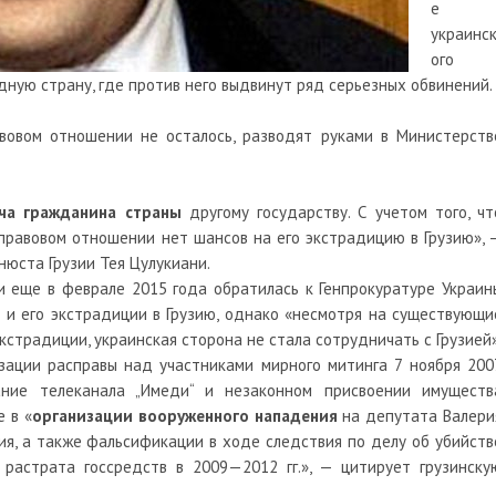
е
украинс
ого
дную страну, где против него выдвинут ряд серьезных обвинений.
овом отношении не осталось, разводят руками в Министерств
ча гражданина страны
другому государству. С учетом того, чт
правовом отношении нет шансов на его экстрадицию в Грузию», 
нюста Грузии Тея Цулукиани.
ии еще в феврале 2015 года обратилась к Генпрокуратуре Украин
и
и его экстрадиции в Грузию, однако «несмотря на существующи
страдиции, украинская сторона не стала сотрудничать с Грузией»
зации расправы над участниками мирного митинга 7 ноября 200
ание телеканала „Имеди“ и незаконном присвоении имуществ
 в «
организации вооруженного нападения
на депутата Валери
ния, а также фальсификации в ходе следствия по делу об убийств
 растрата госсредств в 2009—2012 гг.», — цитирует грузинску