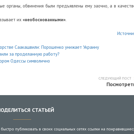
ые органы, обвинения были предъявлены ему заочно, а в качеств
называет их
«необоснованными»
.
Источни
орстве Саакашвили: Порошенко унижает Украину
вили за проделанную работу?
ором Одессы символично
СЛЕДУЮЩИЙ ПОСТ
Посмотрет
ОДЕЛИТЬСЯ СТАТЬЕЙ
быстро публиковать в своих социальных сетях ссылки на понравившиес