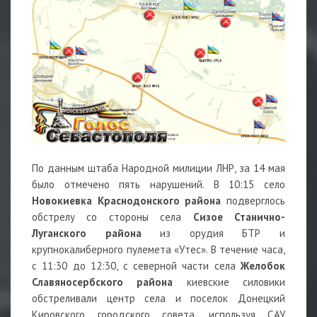
По данным штаба Народной милиции ЛНР, за 14 мая
было отмечено пять нарушений. В 10:15 село
Новокиевка
Краснодонского
района
подверглось
обстрелу со стороны села
Сизое Станично-
Луганского района
из орудия БТР и
крупнокалиберного пулемета «Утес». В течение часа,
с 11:30 до 12:30, с северной части села
Желобок
Славяносербского района
киевские силовики
обстреливали центр села и поселок Донецкий
Кировского городского совета, используя САУ