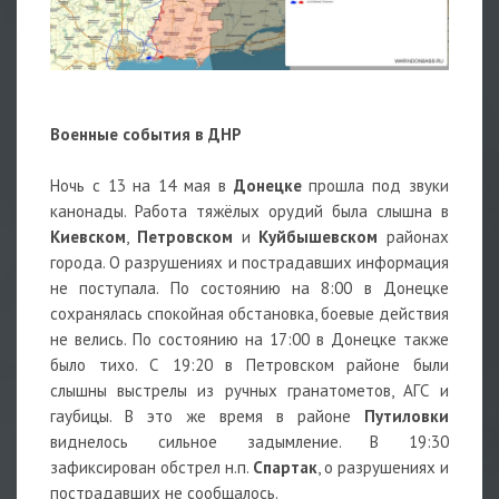
Военные события в ДНР
Ночь с 13 на 14 мая в
Донецке
прошла под звуки
канонады. Работа тяжёлых орудий была слышна в
Киевском
,
Петровском
и
Куйбышевском
районах
города. О разрушениях и пострадавших информация
не поступала. По состоянию на 8:00 в Донецке
сохранялась спокойная обстановка, боевые действия
не велись. По состоянию на 17:00 в Донецке также
было тихо. С 19:20 в Петровском районе были
слышны выстрелы из ручных гранатометов, АГС и
гаубицы. В это же время в районе
Путиловки
виднелось сильное задымление. В 19:30
зафиксирован обстрел н.п.
Спартак
, о разрушениях и
пострадавших не сообщалось.