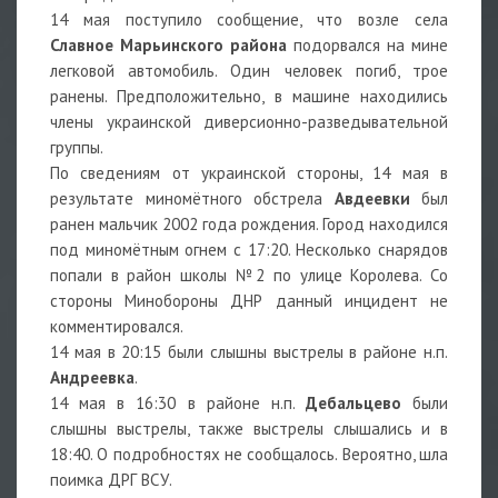
14 мая поступило сообщение, что возле села
Славное
Марьинского
района
подорвался на мине
легковой автомобиль. Один человек погиб, трое
ранены. Предположительно, в машине находились
члены украинской диверсионно-разведывательной
группы.
По сведениям от украинской стороны, 14 мая в
результате миномётного обстрела
Авдеевки
был
ранен мальчик 2002 года рождения. Город находился
под миномётным огнем с 17:20. Несколько снарядов
попали в район школы №2 по улице Королева. Со
стороны Минобороны ДНР данный инцидент не
комментировался.
14 мая в 20:15 были слышны выстрелы в районе н.п.
Андреевка
.
14 мая в 16:30 в районе н.п.
Дебальцево
были
слышны выстрелы, также выстрелы слышались и в
18:40. О подробностях не сообщалось. Вероятно, шла
поимка ДРГ ВСУ.