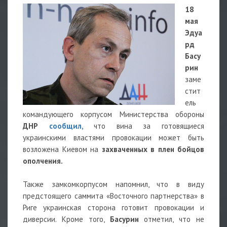
18
мая
Эдуа
рд
Басу
рин
заме
стит
ель
командующего корпусом Министерства обороны
ДНР
сообщил,
что вина за готовящиеся
украинскими властями провокации может быть
возложена Киевом на
захваченных в плен бойцов
ополчения.
Также замкомкорпусом напомнил, что в виду
предстоящего саммита «Восточного партнерства» в
Риге украинская сторона готовит провокации и
диверсии. Кроме того,
Басурин
отметил, что не