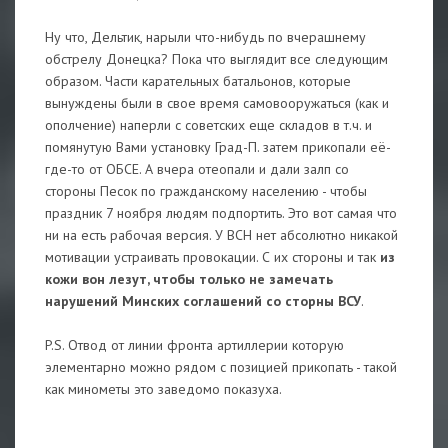
Ну что, Дельтик, нарыли что-нибудь по вчерашнему
обстрелу Донецка? Пока что выглядит все следующим
образом. Части карательных батальонов, которые
вынуждены были в свое время самовооружаться (как и
ополчение) наперли с советских еще складов в т.ч. и
помянутую Вами установку Град-П. затем прикопали её-
где-то от ОБСЕ. А вчера отеопали и дали залп со
стороны Песок по гражданскому населению - чтобы
праздник 7 ноября людям подпортить. Это вот самая что
ни на есть рабочая версия. У ВСН нет абсолютно никакой
мотивации устраивать провокации. С их стороны и так
из
кожи вон лезут, чтобы только не замечать
нарушений Минских соглашений со сторны ВСУ
.
P.S. Отвод от линии фронта артиллерии которую
элементарно можно рядом с позицией прикопать - такой
как минометы это заведомо показуха.