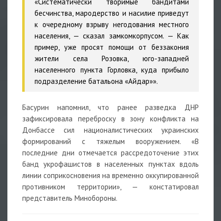
«Систематически творимые бандитами
бесчинства, мародерство и насилие приведут
к очередному взрыву негодования местного
населения, — сказал замкомкорпусом. — Как
пример, уже просят помощи от беззакония
жители села Розовка, юго-западней
населенного пункта Горловка, куда прибыло
подразделение батальона «Айдар»».
Басурин напомнил, что ранее разведка ДНР
зафиксировала переброску в зону конфликта на
Донбассе сил националистических украинских
формирований с тяжелым вооружением. «В
последние дни отмечается рассредоточение этих
банд укрофашистов в населенных пунктах вдоль
линии соприкосновения на временно оккупированной
противником территории», — констатировал
представитель Минобороны.