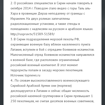
2. О российских специалистах в Сирии начали говорить в
октябре 2014 г. Поводом стало видео с горы Таль аль-
Хара в провинции Дераа неподалеку от границы с
Израилем. На двух роликах запечатлены
радиолокационные установки, а также стенды в
помещениях с надписями на русском и арабском языках.
http://rusprav.tv/51589-51589/
3. В Сирии подразделения морской пехоты РФ,
охраняющие военную базу вблизи населенного пункта
Латакия, вступили в бой с отрядами боевиков-исламистов.
Малочисленный отряд боевиков-исламистов направлялся
к военной базе, где расположен ограниченный
российский военный контингент. В этот момент
террористы попали в засаду морских пехотинцев.
Источник: topnews.ru
4.. По словам высокопоставленного военнослужащего
Сирийской Арабской Армии они (морпехи)
дислоцируются в Латакии и сейчас общая численность
российской наземной группировки в Сирии превышает 1
250 пехотинцев, не считая десятков военных советников,