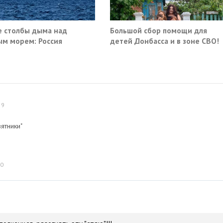
 столбы дыма над
Большой сбор помощи для
м морем: Россия
детей Донбасса и в зоне СВО!
ила очередные сухогрузы
а
59
ятники"
20