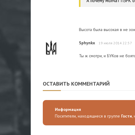
А почему молчат ПЗРК оп
Высота была высокая в не зо
Sphynkx
19 июля 2014 22:57
Ты ж смотри, и БУКов не боятся
ОСТАВИТЬ КОММЕНТАРИЙ
Информация
Посетители, находящиеся в группе
Гости
,