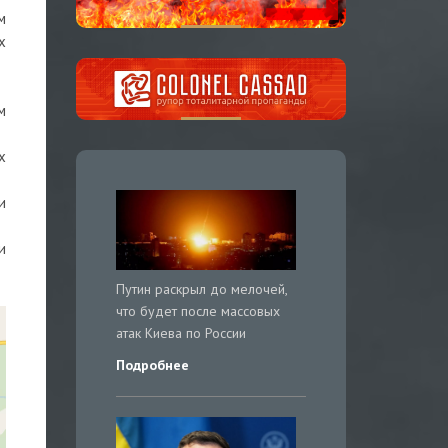
м
х
м
х
и
и
Путин раскрыл до мелочей,
что будет после массовых
атак Киева по России
Подробнее