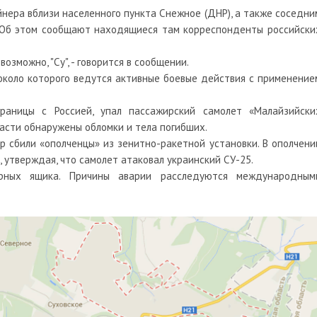
нера вблизи населенного пункта Снежное (ДНР), а также соседни
 Об этом сообщают находящиеся там корреспонденты российски
возможно, "Су", - говорится в сообщении.
около которого ведутся активные боевые действия с применение
раницы с Россией, упал пассажирский самолет «Малайзийски
ласти обнаружены обломки и тела погибших.
р сбили «ополченцы» из зенитно-ракетной установки. В ополчени
 утверждая, что самолет атаковал украинский СУ-25.
ных ящика. Причины аварии расследуются международным