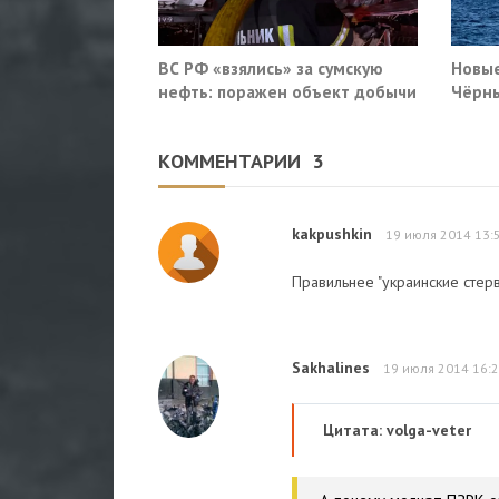
ВС РФ «взялись» за сумскую
Новые
нефть: поражен объект добычи
Чёрны
в районе Ахтырки
пораз
Киев
КОММЕНТАРИИ
3
kakpushkin
19 июля 2014 13:
Правильнее "украинские стерв
Sakhalines
19 июля 2014 16:
Цитата: volga-veter