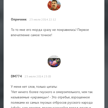
Опричник
23 июля 2014 22:12
То то мне его морда сразу не понравилась! Первое
впечатление самое точное!
DM774
23 июля 2014 23:05
У меня нет слов, только цитаты:
"Нет ничего более гнусного и омерзительного, чем так
называемые «украинцы»! - Это отребье, взрощенное
поляками из самых гнусных отбросов русского народа
(убийц, карьеристов, пресмыкающейся перед властью