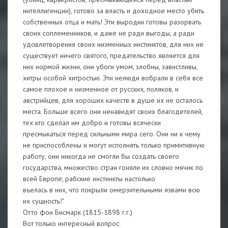
интеллигенции), готово за власть и доходное место убить
собственных отца и мать! Эти выродки готовы разорвать
своих соплеменников, и даже не ради выгоды, а ради
удовлетворения своих низменных инстинктов, для них не
существует ничего святого, предательство является для
них нормой жизни, они убоги умом, злобны, завистливы,
хитры особой хитростью. Эти нелюди вобрали в себя все
самое плохое и низменное от русских, поляков, и
австрийцев, для хороших качеств в душе их не осталось
места. Больше всего они ненавидят своих благодетелей,
тех кто сделал им добро и готовы всячески
пресмыкаться перед сильными мира сего. Они ни к чему
не приспособлены и могут исполнять только примитивную
работу, они никогда не смогли бы создать своего
государства, множество стран гоняли их словно мячик по
всей Европе, рабские инстинкты настолько
въелась в них, что покрыли омерзительными язвами всю
их сущность!"
Отто фон Бисмарк (1815-1898 г.г.)
Вот только интересный вопрос: