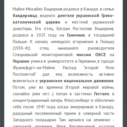
Майкл-Михайло Боцюркив родился в Канаде, в семье
бандеровца
, видного
деятеля украинской Греко-
католической церкви
и местной украинской
диаспоры. Его отец, Богдан Ростислав Боцюркив,
родился в 1925 году на
Галичине
, в тогдашней
Польше. К началу немецкого вторжения в Польшу
(1939-41) отец нынешнего руководителя
Специальной мониторинговой
миссии ОБСЕ
на
Украине
учился в университете в Германии, в городе
Франкфурт-на-Майне. Распад "второй Речи
Посполитой" дал ему возможность активно
включиться в
украинское национальное движение
.
Потом, уже во времена Второй мировой войны,
случайно (или нет...) попал в застенки
Гестапо
, в
концентрационный лагерь Флоссенбюрг и обеспечил
себе после 1947 года, когда эмигрировал в Канаду,
радушный послевоенный прием в северной части
Западного полушария. Там женился на землячке -
западной украинке. Вере Василишиной, которая