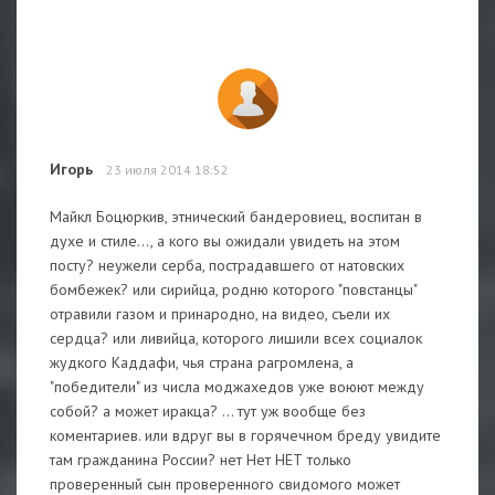
Игорь
23 июля 2014 18:52
Майкл Боцюркив, этнический бандеровиец, воспитан в
духе и стиле..., а кого вы ожидали увидеть на этом
посту? неужели серба, пострадавшего от натовских
бомбежек? или сирийца, родню которого "повстанцы"
отравили газом и принародно, на видео, съели их
сердца? или ливийца, которого лишили всех социалок
жудкого Каддафи, чья страна рагромлена, а
"победители" из числа моджахедов уже воюют между
собой? а может иракца? ... тут уж вообще без
коментариев. или вдруг вы в горячечном бреду увидите
там гражданина России? нет Нет НЕТ только
проверенный сын проверенного свидомого может