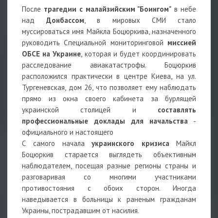
После
трагедии с малайзийским "Боингом"
в небе
над
Донбассом
, в мировых СМИ стало
муссироваться имя Майкла Боцюркива, назначенного
руководить Специальной мониторинговой
миссией
ОБСЕ на Украине
, которая и будет координировать
расследование авиакатастрофы. Боцюркив
расположился практически в центре Киева, на ул.
Тургеневская, дом 26, что позволяет ему наблюдать
прямо из окна своего кабинета за бурлящей
украинской столицей и
составлять
профессиональные доклады для начальства
-
официального и настоящего
С самого начала
украинского кризиса
Майкл
Боцюркив старается выглядеть объективным
наблюдателем, посещая разные регионы страны и
разговаривая со многими участниками
противостояния с обоих сторон. Иногда
наведывается в больницы к раненым гражданам
Украины, пострадавшим от насилия.