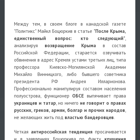
Между тем, в своем блоге в канадской газете
"Политикс" Майкл Боцюркив в статье
"После Крыма,
единственный вопрос: кто следующий"
,
анализируя
возвращение Крыма
в состав
Российской Федерации, старается озвучивать
обвинения в адрес Кремля устами третьих лиц, типа
профессора Киевско-Могилянской Академии
Михайло Винницкого, либо бывшего советника
президента РФ Андрея Илларионова.
Профессионально манипулируя составом населения
полуострова, функционер
ОБСЕ
выпячивает права
украинцев и татар
, но ничего
не говорит о правах
русских, греков, армян, болгар и прочих народов
,
не желающих жить под
властью бандеровцев
.
Четкая
антироссийская тенденция
просачивается
и в заявлениях Боцюркива по факту
крушения