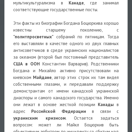
мультикультурализма в
Канаде
, где занимал
соответствующие государственные посты.
Эти факты из биографии Богдана Боцюркива хорошо
известны старшему поколению, с
"политпросветных"
собраний по пятницам. Тогда
его выставляли в качестве одного из двух главных
антисоветчиков в среде украинских националистов
за океаном (второй был постоянный представитель
США в ООН
Константин Варварив). Родственники
Богдана и Михайло активно присутствовали на
киевском
Майдане
, автор этих строк их там видел
собственными глазами, и передавали поддержку
демонстрантам от имени канадской украинской
диаспоры и самого канадского государства. Именно
они лежат в основе жесткой позиции
Канады
в
адрес
Российской Федерации
в связи с
украинским кризисом
. Остается задаться
вопросом: может ли Майкл Боцюркив быть
объективным арбитром по инциденту со сбитым над