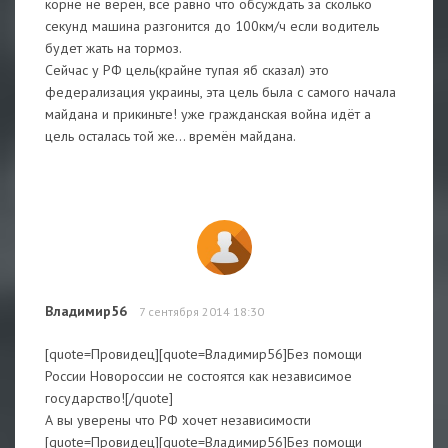
корне не верен, всё равно что обсуждать за сколько
секунд машина разгонится до 100км/ч если водитель
будет жать на тормоз.
Сейчас у РФ цель(крайне тупая яб сказал) это
федерализация украины, эта цель была с самого начала
майдана и прикиньте! уже гражданская война идёт а
цель осталась той же... времён майдана.
Владимир56
7 сентября 2014 18:30
[quote=Провидец][quote=Владимир56]Без помощи
России Новороссии не состоятся как независимое
государство![/quote]
А вы уверены что РФ хочет независимости
[quote=Провидец][quote=Владимир56]Без помощи