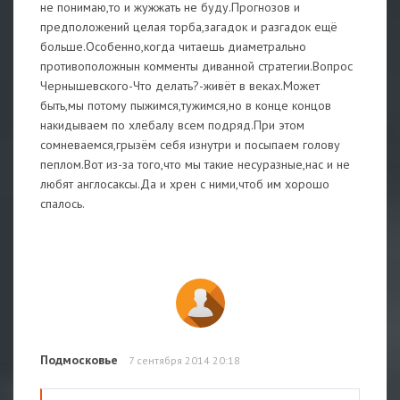
не понимаю,то и жужжать не буду.Прогнозов и
предположений целая торба,загадок и разгадок ещё
больше.Особенно,когда читаешь диаметрально
противоположнын комменты диванной стратегии.Вопрос
Чернышевского-Что делать?-живёт в веках.Может
быть,мы потому пыжимся,тужимся,но в конце концов
накидываем по хлебалу всем подряд.При этом
сомневаемся,грызём себя изнутри и посыпаем голову
пеплом.Вот из-за того,что мы такие несуразные,нас и не
любят англосаксы.Да и хрен с ними,чтоб им хорошо
спалось.
Подмосковье
7 сентября 2014 20:18