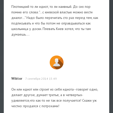
Плотницкий то ли идиот, то ли наивный. До сих пор
помню его слова: "...с киевской властью можно вести
диалог..." Надо было перечитать сто раз перед тем, как
подписывать и что бы потом не оправдываться как
школьница у доски. Плевать Киев хотел, что ты там
думаешь....
Wiktor
7 сентября 2014 15:49
Он или идиот или строит из себя идиота--говорит одно,
делает другое, думает третье, а в четвертых-
удивляется,что как-то не так все получается! Скажи уж
честно: продался с потрохами!