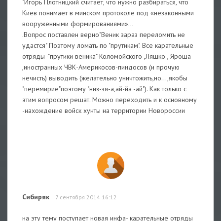
"Игорь Плотницкий считает, что нужно разбираться, что
Киев понимает в минском протоколе под «незаконными
вооруженными формированиями»...
.Вопрос поставлен верно"Веник зараз переломить не
удастся" Поэтому ломать по "прутикам". Все карательные
отряды -"прутики веника"-Коломойского ,Ляшко , Яроша
,иностранных ЧВК-Америкосов-пиндосов (и прочую
нечисть) выводить (желательно уничтожить,но...,якобы
"перемирие"поэтому "низ-зя-а,ай-йа -ай"). Как только с
этим вопросом решат. Можно переходить и к основному
-нахождение войск хунты на территории Новороссии
Сибиряк
7 сентября 2014 16:12
на эту тему поступает новая инфа- карательные отряды