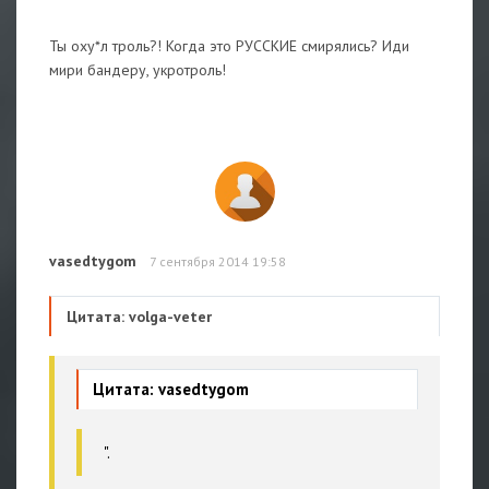
Ты оху*л троль?! Когда это РУССКИЕ смирялись? Иди
мири бандеру, укротроль!
vasedtygom
7 сентября 2014 19:58
Цитата: volga-veter
Цитата: vasedtygom
".