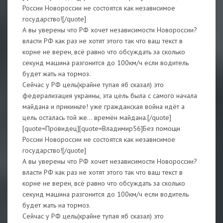
России Новороссии не состоятся как независимое
государство![/quote]
А вы уверены что РФ хочет независимости Новороссии?
власти РФ как раз не хотят этого так что ваш текст в
корне не верен, всё равно что обсуждать за сколько
секунд машина разгонится до 100км/ч если водитель
будет жать на тормоз.
Сейчас у РФ цель(крайне тупая яб сказал) это
федерализация украины, эта цель была с самого начала
майдана и прикиньте! уже гражданская война идёт а
цель осталась той же... времён майдана.[/quote]
[quote=Провидец][quote=Владимир56]Без помощи
России Новороссии не состоятся как независимое
государство![/quote]
А вы уверены что РФ хочет независимости Новороссии?
власти РФ как раз не хотят этого так что ваш текст в
корне не верен, всё равно что обсуждать за сколько
секунд машина разгонится до 100км/ч если водитель
будет жать на тормоз.
Сейчас у РФ цель(крайне тупая яб сказал) это