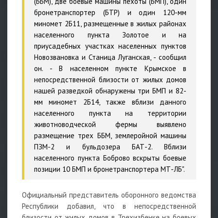
(ББМ), две боевые машины пехоты (БМП), один
бронетранспортер (БТР) и один 120-мм
миномет 2Б11, размещенные в жилых районах
населенного пункта Золотое и на
приусадебных участках населенных пунктов
Новозвановка и Станица Луганская, - сообщил
он. - В населенном пункте Крымское в
непосредственной близости от жилых домов
нашей разведкой обнаружены три БМП и 82-
мм миномет 2Б14, также вблизи данного
населенного пункта на территории
животноводческой фермы выявлено
размещение трех ББМ, землеройной машины
ПЗМ-2 и бульдозера БАТ-2. Вблизи
населенного пункта Боброво вскрыты боевые
позиции 10 БМП и бронетранспортера МТ-ЛБ".
Официальный представитель оборонного ведомства
Республики добавил, что в непосредственной
близости от жилых домов в Трехизбенке на боевых