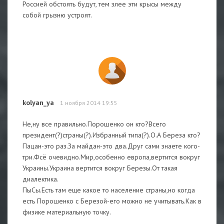
Россией обстоять будут, тем злее эти крысы между
собой грызню устроят.
kolyan_ya
1 ноября 2014 19:55
Не,ну все правильно.Порошенко он кто?Всего
президент(?)страны(?).Избранный типа(?).О.А Береза кто?
Пацан-это раз.За майдан-это два.Друг сами знаете кого-
три.Фсё очевидно.Мир,особенно европа,вертится вокруг
Украины.Украина вертится вокруг Березы.От такая
диалектика.
ПыСы.Есть там еще какое то население страны,но когда
есть Порошенко с Березой-его можно не учитывать.Как в
физике материальную точку.