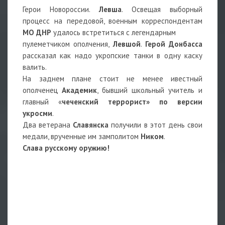
Герои Новороссии.
Левша
. Освещая выборный
процесс на передовой, военным корреспондентам
МО ДНР
удалось встретиться с легендарным
пулеметчиком ополчения,
Левшой
.
Герой Донбасса
рассказал как надо укропские танки в одну каску
валить.
На заднем плане стоит не менее ивестный
ополченец
Академик
, бывший школьный учитель и
главный «
чеченский террорист» по версии
укросми
.
Два ветерана
Славянска
получили в этот день свои
медали, врученные им замполитом
Ником
.
Слава русскому оружию!