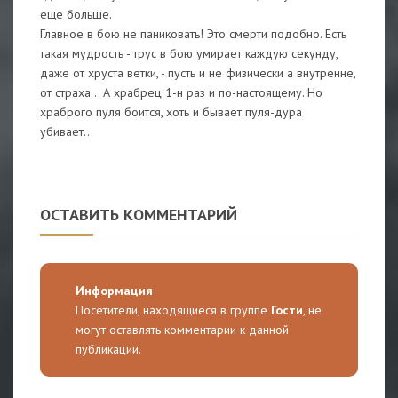
еще больше.
Главное в бою не паниковать! Это смерти подобно. Есть
такая мудрость - трус в бою умирает каждую секунду,
даже от хруста ветки, - пусть и не физически а внутренне,
от страха... А храбрец 1-н раз и по-настоящему. Но
храброго пуля боится, хоть и бывает пуля-дура
убивает...
ОСТАВИТЬ КОММЕНТАРИЙ
Информация
Посетители, находящиеся в группе
Гости
, не
могут оставлять комментарии к данной
публикации.