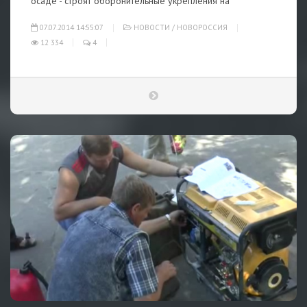
осаде - строят оборонительные укрепления на
07.07.2014 14:55:07
НОВОСТИ
/
НОВОРОССИЯ
12 334
4