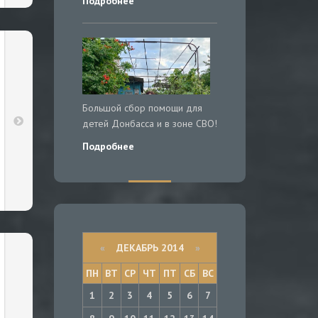
Подробнее
Большой сбор помощи для
детей Донбасса и в зоне СВО!
Подробнее
«
ДЕКАБРЬ 2014
»
ПН
ВТ
СР
ЧТ
ПТ
СБ
ВС
1
2
3
4
5
6
7