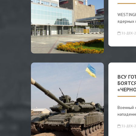
WESTINGH
ядерных 
31-ДЕК-2
ВСУ ГО
БОЯТС
«ЧЕРН
Военный 
нападени
31-ДЕК-2