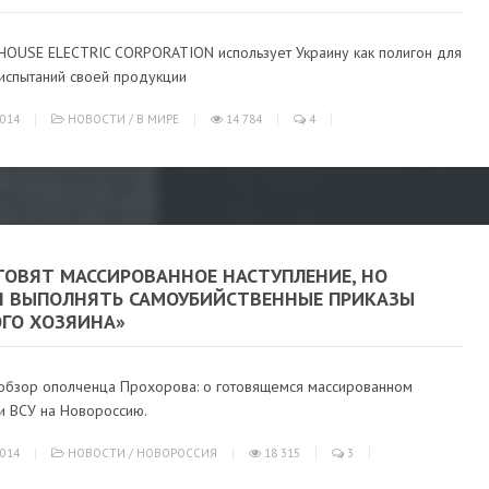
OUSE ELECTRIC CORPORATION использует Украину как полигон для
испытаний своей продукции
014
НОВОСТИ
/
В МИРЕ
14 784
4
ТОВЯТ МАССИРОВАННОЕ НАСТУПЛЕНИЕ, НО
Я ВЫПОЛНЯТЬ САМОУБИЙСТВЕННЫЕ ПРИКАЗЫ
ОГО ХОЗЯИНА»
обзор ополченца Прохорова: о готовящемся массированном
и ВСУ на Новороссию.
014
НОВОСТИ
/
НОВОРОССИЯ
18 315
3