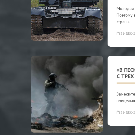
Молодая 
Поэтому 
страны.
31-ДЕК-2
«В ПЕ
С ТРЕХ
Заместите
прицельны
31-ДЕК-2