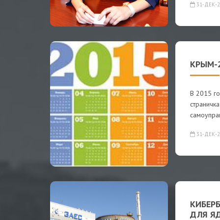
31-ДЕК-2
КРЫМ-2
В 2015 г
страничка
самоупра
31-ДЕК-2
КИБЕРБ
ДЛЯ Я