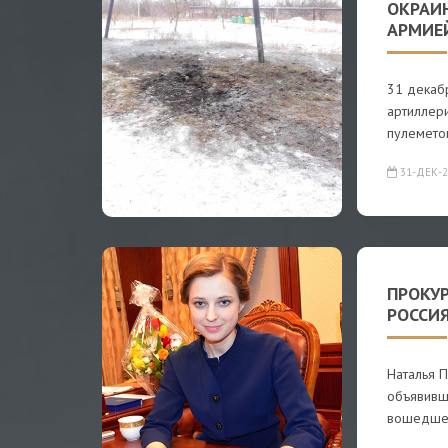
ОКРАИ
АРМИЕ
31 декаб
артиллери
пулеметов
31-ДЕК-2
ПРОКУ
РОССИ
Наталья 
объявивш
вошедшег