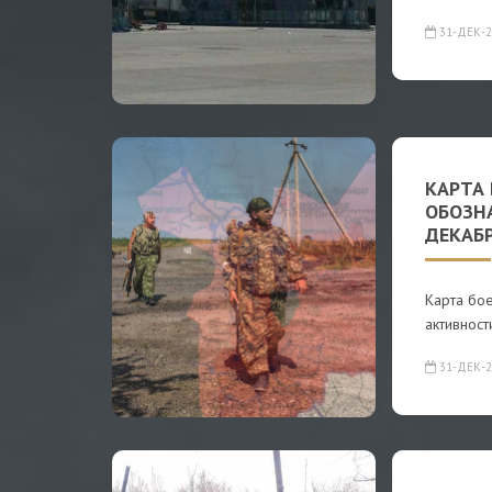
31-ДЕК-2
КАРТА
ОБОЗН
ДЕКАБР
Карта бо
активност
31-ДЕК-2