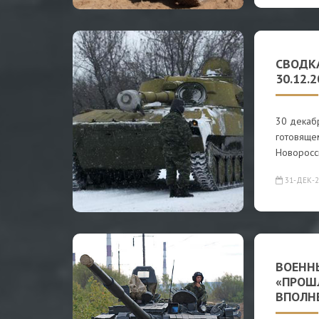
СВОДК
30.12.
30 декаб
готовяще
Новоросс
31-ДЕК-2
ВОЕНН
«ПРОШ
ВПОЛН