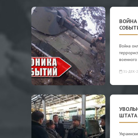
ВОЙНА 
СОБЫТ
Война онл
террорист
военного
31-ДЕК-2
УВОЛЬ
ШТАТА
Украински