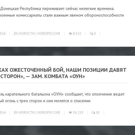
Донецкая Республика переживает сейчас нелегкие времена.
военные комиссариаты стали важным звеном обороноспособности
014
НОВОСТИ
/
НОВОРОССИЯ
8 513
3
СКАХ ОЖЕСТОЧЕННЫЙ БОЙ, НАШИ ПОЗИЦИИ ДАВЯТ
 СТОРОН», — ЗАМ. КОМБАТА «ОУН»
ль карательного батальона «ОУН» сообщает, что ополчение ведет
й огонь с трех сторон и они молятся о спасении
014
НОВОСТИ
/
НОВОРОССИЯ
36 219
10