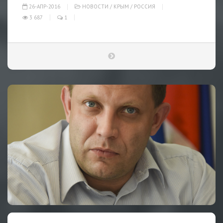
26-АПР-2016
НОВОСТИ
/
КРЫМ
/
РОССИЯ
3 687
1