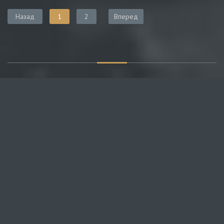
Назад
1
2
Вперед
О САЙТЕ
Публикуем различные мнения, статьи и видеоматериалы.
Посетителям нашего сайта предоставляем возможность
общения на портале – вы можете комментировать
публикации и добавлять свои.
НОВОСТИ