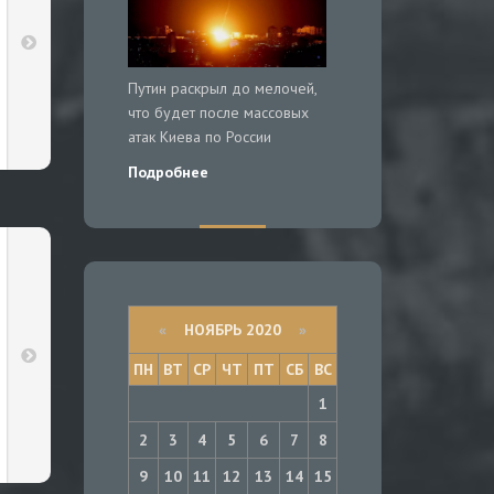
Путин раскрыл до мелочей,
что будет после массовых
атак Киева по России
Подробнее
«
НОЯБРЬ 2020
»
ПН
ВТ
СР
ЧТ
ПТ
СБ
ВС
1
2
3
4
5
6
7
8
9
10
11
12
13
14
15