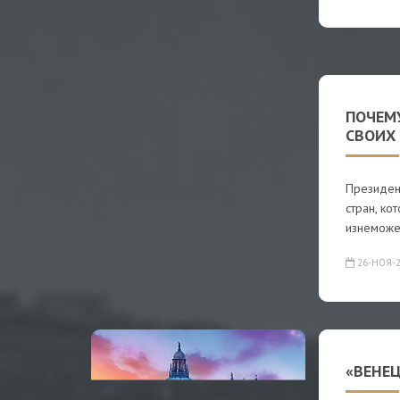
ПОЧЕМ
СВОИХ
Президен
стран, ко
изнеможе
26-НОЯ-2
«ВЕНЕ