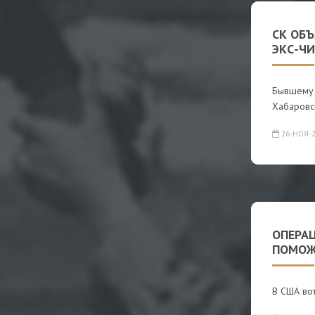
СК ОБ
ЭКС-Ч
Бывшему н
Хабаровс
26-НОЯ-2
ОПЕРА
ПОМОЖ
В США вот