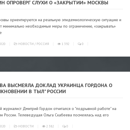
ИН ОПРОВЕРГ СЛУХИ О «ЗАКРЫТИИ» МОСКВЫ
осквы ориентируются на реальную эпидемиологическую ситуацию и
т минимально необходимые меры по ограничению, «закрывать»
е
020
НОВОСТИ
/
РОССИЯ
1 392
0
ЕВА ВЫСМЕЯЛА ДОКЛАД УКРАИНЦА ГОРДОНА О
ИКНОВЕНИИ В ТЫЛ" РОССИИ
й журналист Дмитрий Гордон отчитался о "подрывной работе" на
ии России. Телеведущая Ольга Скабеева посмеялась над его
020
НОВОСТИ
2 382
0