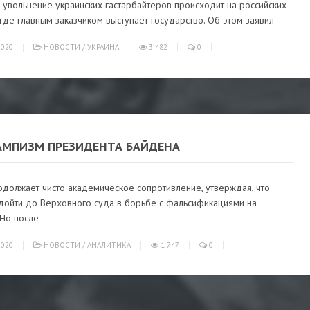
 увольнение украинских гастарбайтеров происходит на российских
 где главным заказчиком выступает государство. Об этом заявил
020
НОВОСТИ
/
УКРАИНА
3 482
0
АМПИЗМ ПРЕЗИДЕНТА БАЙДЕНА
одолжает чисто академическое сопротивление, утверждая, что
дойти до Верховного суда в борьбе с фальсификациями на
 Но после
020
НОВОСТИ
/
АНАЛИТИКА
1 747
0