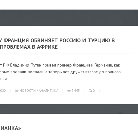
У ФРАНЦИЯ ОБВИНЯЕТ РОССИЮ И ТУРЦИЮ В
 ПРОБЛЕМАХ В АФРИКЕ
т РФ Владимир Путин привел пример Франции и Германии, как
торые воевали-воевали, а теперь вот дружат взасос до полного
ния.
020
НОВОСТИ
/
АНАЛИТИКА
2 695
0
ЦИАНКА»