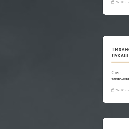
26-НОЯ-2
ТИХАН
ЛУКАШ
Светлана 
заключен
26-НОЯ-2