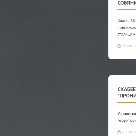
СОБЯН
Власти М
принимаю
столицу н
26-НОЯ-2
СКАБЕ
"ПРОН
Украински
территор
26-НОЯ-2