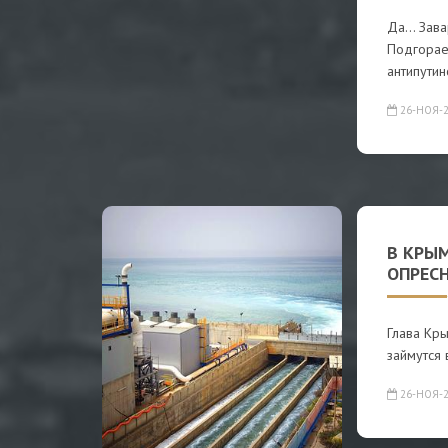
Да... Зав
Подгорае
антипутин
26-НОЯ-2
В КРЫ
ОПРЕС
Глава Кры
займутся 
26-НОЯ-2