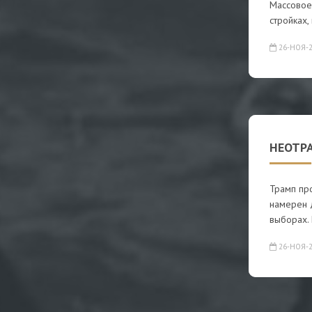
Массовое
стройках,
26-НОЯ-2
НЕОТР
Трамп пр
намерен 
выборах.
26-НОЯ-2