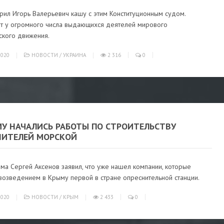
арил Игорь Валерьевич кашу с этим Конституционным судом.
т у огромного числа выдающихся деятелей мирового
ского движения.
020
НОВОСТИ
/
УКРАИНА
2 316
0
МУ НАЧАЛИСЬ РАБОТЫ ПО СТРОИТЕЛЬСТВУ
НИТЕЛЕЙ МОРСКОЙ
ма Сергей Аксенов заявил, что уже нашел компании, которые
возведением в Крыму первой в стране опреснительной станции.
020
НОВОСТИ
/
КРЫМ
2 433
0