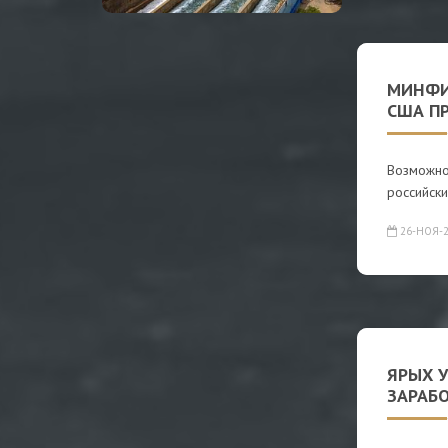
МИНФИ
США П
Возможно
российск
26-НОЯ-2
ЯРЫХ 
ЗАРАБО