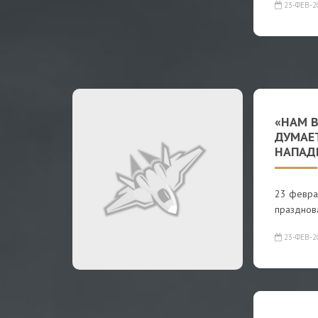
23-ФЕВ-2
«НАМ В
ДУМАЕ
НАПАДК
23 феврал
празднов
23-ФЕВ-2