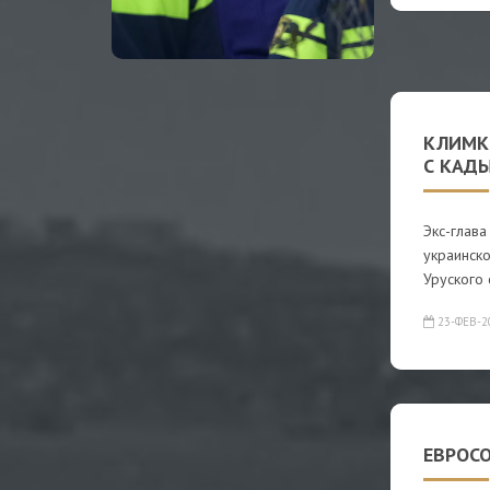
КЛИМК
С КАД
Экс-глав
украинск
Уруского 
23-ФЕВ-2
ЕВРОС