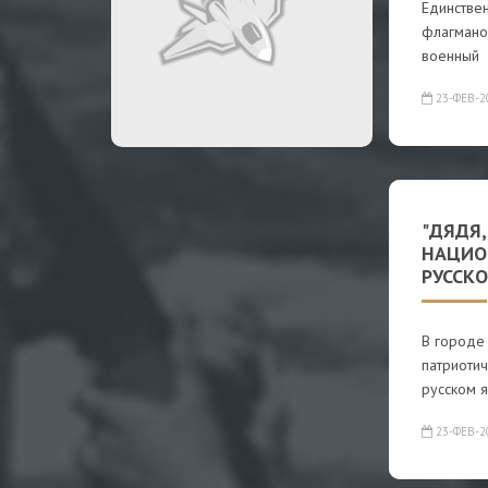
Единствен
флагмано
военный
23-ФЕВ-2
"ДЯДЯ,
НАЦИО
РУССК
В городе
патриотич
русском я
23-ФЕВ-2