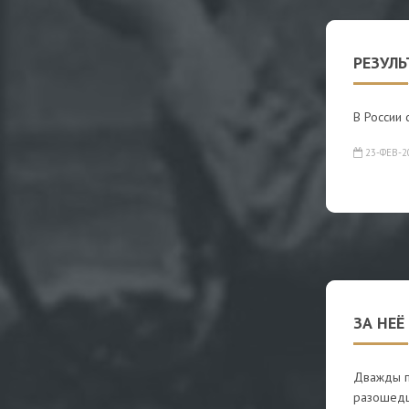
РЕЗУЛ
В России 
23-ФЕВ-2
ЗА НЕЁ
Дважды п
разошедш