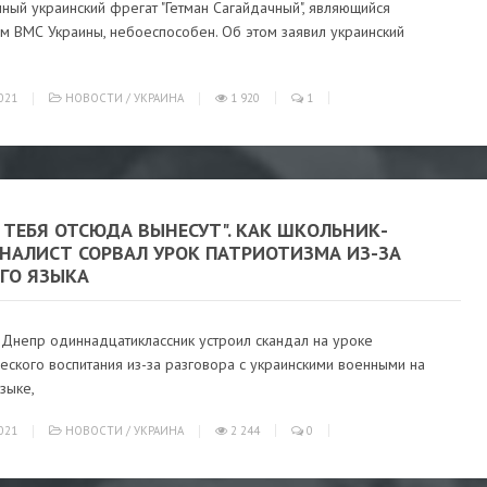
ный украинский фрегат "Гетман Сагайдачный", являющийся
м ВМС Украины, небоеспособен. Об этом заявил украинский
021
НОВОСТИ
/
УКРАИНА
1 920
1
 ТЕБЯ ОТСЮДА ВЫНЕСУТ". КАК ШКОЛЬНИК-
НАЛИСТ СОРВАЛ УРОК ПАТРИОТИЗМА ИЗ-ЗА
ОГО ЯЗЫКА
 Днепр одиннадцатиклассник устроил скандал на уроке
еского воспитания из-за разговора с украинскими военными на
зыке,
021
НОВОСТИ
/
УКРАИНА
2 244
0