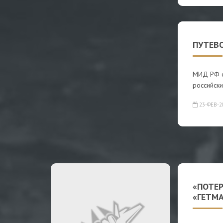
ПУТЕВ
МИД РФ о
российски
23-ФЕВ-2
«ПОТЕ
«ГЕТМ