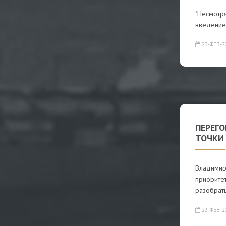
"Несмотр
введением
23-ФЕВ-2
ПЕРЕГ
ТОЧКИ 
Владимир
приорите
разобрать
23-ФЕВ-2