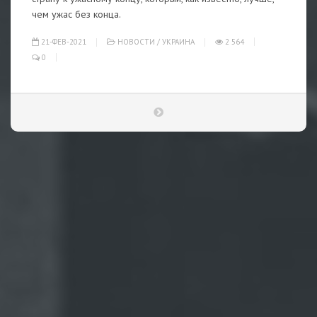
чем ужас без конца.
21-ФЕВ-2021
НОВОСТИ
/
УКРАИНА
2 564
0