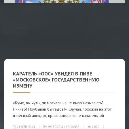
КАРАТЕЛЬ «ООС» УВИДЕЛ В ПИВЕ
«МОСКОВСКОЕ» ГОСУДАРСТВЕННУЮ
ИЗМЕНУ
«Куме, вы чулы, як москали наше пыво называють?
Пиииво! Поубывав бы гадов!». Случай, похожий на этот
известный анекдот, произошел в зоне карательной
21-ФЕВ-2021
НОВОСТИ
/
УКРАИНА
2 070