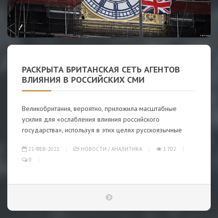
РАС­КРЫ­ТА БРИ­ТАН­СКАЯ СЕТЬ АГЕН­ТОВ
ВЛИ­Я­НИЯ В РОС­СИЙ­СКИХ СМИ
Великобритания, вероятно, приложила масштабные
усилия для «ослабления влияния российского
государства», используя в этих целях русскоязычные
21-ФЕВ-2021
НОВОСТИ
/
АНАЛИТИКА
1 702
0