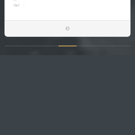
0
О САЙТЕ
Публикуем различные мнения, статьи и видеоматериалы.
Посетителям нашего сайта предоставляем возможность
общения на портале – вы можете комментировать
публикации и добавлять свои.