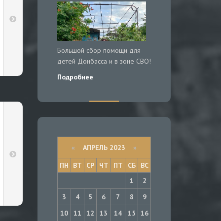
Большой сбор помощи для
детей Донбасса и в зоне СВО!
Подробнее
«
АПРЕЛЬ 2023
»
ПН
ВТ
СР
ЧТ
ПТ
СБ
ВС
1
2
3
4
5
6
7
8
9
10
11
12
13
14
15
16