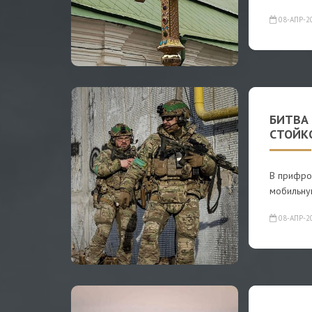
08-АПР-2
БИТВА 
СТОЙК
В прифро
мобильную
08-АПР-2