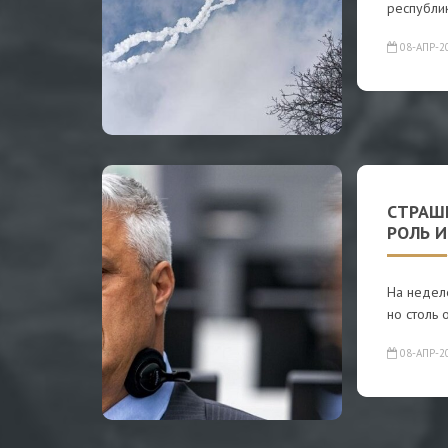
республи
08-АПР-2
СТРАШН
РОЛЬ И
На неделе
но столь 
08-АПР-2