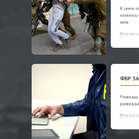
В свете п
хотелось 
жить
08-АПР-2
ФБР З
Разведка
разведда
08-АПР-2