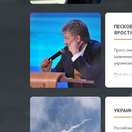
ПЕСКОВ
ЯРОСТ
Пресс-се
заявлени
украинск
08-АПР-2
УКРАИ
Российск