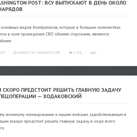
SHINGTON POST: ВСУ ВЫПУСКАЮТ В ДЕНЬ ОКОЛО
СНАРЯДОВ
 основных видов боеприпасов, которые в больших количествах
ются в зоне проведения СВО обеими сторонами, являются
ийские
023
НОВОСТИ
/
НОВОРОССИЯ
1 136
0
И СКОРО ПРЕДСТОИТ РЕШИТЬ ГЛАВНУЮ ЗАДАЧУ
СПЕЦОПЕРАЦИИ — ХОДАКОВСКИЙ
ому военному командованию и нашим войскам, задействованным в
ации вскоре предстоит решить главную задачу в ходе всего
ого