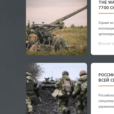
THE WA
7700 
Одним из
использу
артиллер
08-АПР-2
РОССИ
ВСЕЙ 
Российск
спецопер
украинск