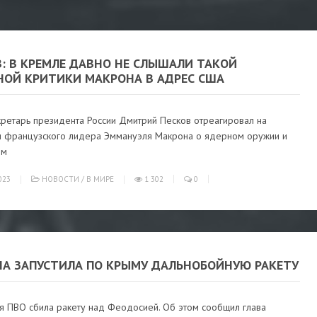
: В КРЕМЛЕ ДАВНО НЕ СЛЫШАЛИ ТАКОЙ
НОЙ КРИТИКИ МАКРОНА В АДРЕС США
кретарь президента России Дмитрий Песков отреагировал на
я французского лидера Эммануэля Макрона о ядерном оружии и
ом
023
НОВОСТИ
/
В МИРЕ
1 302
0
НА ЗАПУСТИЛА ПО КРЫМУ ДАЛЬНОБОЙНУЮ РАКЕТУ
ая ПВО сбила ракету над Феодосией. Об этом сообщил глава