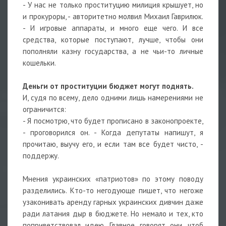
- У нас не только проституцию милиция крышует, но
и прокуроры, - авторитетно молвил Михаил Гаврилюк.
- И игровые аппараты, и много еще чего. И все
средства, которые поступают, лучше, чтобы они
пополняли казну государства, а не чьи-то личные
кошельки.
Деньги от проституции бюджет могут поднять.
И, судя по всему, дело одними лишь намерениями не
ограничится:
- Я посмотрю, что будет прописано в законопроекте,
- проговорился он. - Когда депутаты напишут, я
прочитаю, выучу его, и если там все будет чисто, -
поддержу.
Мнения украинских «патриотов» по этому поводу
разделились. Кто-то негодующе пишет, что негоже
узаконивать аренду гарных украинских дивчин даже
ради латания дыр в бюджете. Но немало и тех, кто
поприветствовал идею. Главное, говорят они, чтоб