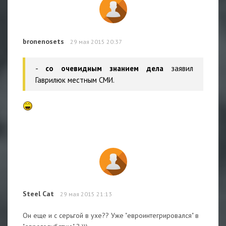
bronenosets
29 мая 2015 20:37
-
со очевидным знанием дела
заявил
Гаврилюк местным СМИ.
Steel Cat
29 мая 2015 21:13
Он еще и с серьгой в ухе?? Уже "евроинтегрировался" в