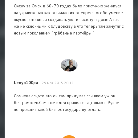
Скажу за Омск. в 60- 70 годах было пристижно жениться
на украинке,так как отличало их от евреек особо умение
вкусно готовить и создавать уют и чистоту в доме.А так
же не склонными к блудовству,а что теперь там замутят с
новым поколением " грёбаные партнёры "
Lenya100pa
29 мая 2015 20:12
Сомневаюсь,что это он сам придумал,слишком уж он
безграмотен.Сама же идея правильная ,только в Руине
не прокатит-такой бизнес государству отдать.