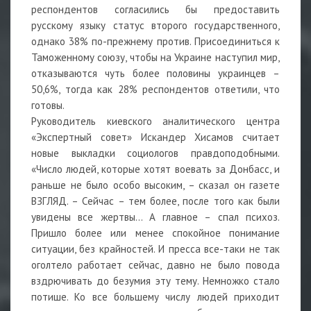
респондентов согласились бы предоставить
русскому языку статус второго государственного,
однако 38% по-прежнему против. Присоединиться к
Таможенному союзу, чтобы на Украине наступил мир,
отказываются чуть более половины украинцев –
50,6%, тогда как 28% респондентов ответили, что
готовы.
Руководитель киевского аналитического центра
«Экспертный совет» Искандер Хисамов считает
новые выкладки социологов правдоподобными.
«Число людей, которые хотят воевать за Донбасс, и
раньше не было особо высоким, – сказал он газете
ВЗГЛЯД. – Сейчас – тем более, после того как были
увидены все жертвы... А главное – спал психоз.
Пришло более или менее спокойное понимание
ситуации, без крайностей. И пресса все-таки не так
оголтело работает сейчас, давно не было повода
вздрючивать до безумия эту тему. Немножко стало
потише. Ко все большему числу людей приходит