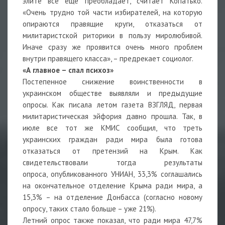
элите все еще преобладает, считает Копатько.
«Очень трудно той части избирателей, на которую
опираются правящие круги, отказаться от
милитаристской риторики в пользу миролюбивой.
Иначе сразу же проявится очень много проблем
внутри правящего класса», – предрекает социолог.
«А главное – спал психоз»
Постепенное снижение воинственности в
украинском обществе выявляли и предыдущие
опросы. Как писала летом газета ВЗГЛЯД, первая
милитаристическая эйфория давно прошла. Так, в
июле все тот же КМИС сообщил, что треть
украинских граждан ради мира была готова
отказаться от претензий на Крым. Как
свидетельствовали тогда результаты
опроса, опубликованного УНИАН, 33,3% соглашались
на окончательное отделение Крыма ради мира, а
15,3% – на отделение Донбасса (согласно новому
опросу, таких стало больше – уже 21%).
Летний опрос также показал, что ради мира 47,7%