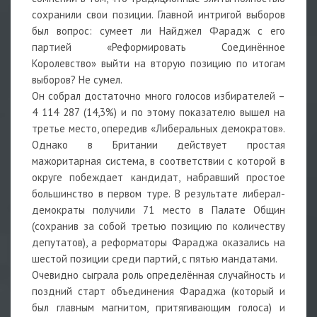
сохранили свои позиции. Главной интригой выборов
был вопрос: сумеет ли Найджел Фарадж с его
партией «Реформировать Соединённое
Королевство» выйти на вторую позицию по итогам
выборов? Не сумел.
Он собрал достаточно много голосов избирателей –
4 114 287 (14,3%) и по этому показателю вышел на
третье место, опередив «Либеральных демократов».
Однако в Британии действует простая
мажоритарная система, в соответствии с которой в
округе побеждает кандидат, набравший простое
большинство в первом туре. В результате либерал-
демократы получили 71 место в Палате Общин
(сохранив за собой третью позицию по количеству
депутатов), а реформаторы Фараджа оказались на
шестой позиции среди партий, с пятью мандатами.
Очевидно сыграла роль определённая случайность и
поздний старт объединения Фараджа (который и
был главным магнитом, притягивающим голоса) и