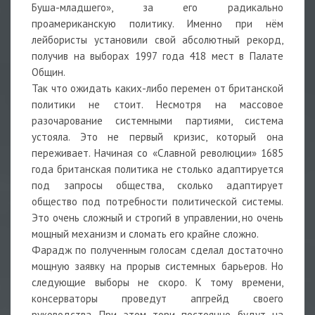
Буша-младшего», за его радикально
проамериканскую политику. Именно при нём
лейбористы установили свой абсолютный рекорд,
получив на выборах 1997 года 418 мест в Палате
Общин.
Так что ожидать каких-либо перемен от британской
политики не стоит. Несмотря на массовое
разочарование системными партиями, система
устояла. Это не первый кризис, который она
переживает. Начиная со «Славной революции» 1685
года британская политика не столько адаптируется
под запросы общества, сколько адаптирует
общество под потребности политической системы.
Это очень сложный и строгий в управлении, но очень
мощный механизм и сломать его крайне сложно.
Фарадж по полученным голосам сделал достаточно
мощную заявку на прорыв системных барьеров. Но
следующие выборы не скоро. К тому времени,
консерваторы проведут апгрейд своего
руководства. При этом тори постоянно будут на