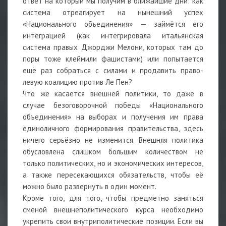
ответ на который мы получим в ближайшие дни: как
система отреагирует на нынешний успех
«Национального объединения» — займётся его
интеграцией (как интегрировала итальянская
система правых Джорджи Мелони, которых там до
поры тоже клеймили фашистами) или попытается
ещё раз собраться с силами и продавить право-
левую коалицию против Ле Пен?
Что же касается внешней политики, то даже в
случае безоговорочной победы «Национального
объединения» на выборах и получения им права
единоличного формирования правительства, здесь
ничего серьёзно не изменится. Внешняя политика
обусловлена слишком большим количеством не
только политических, но и экономических интересов,
а также пересекающихся обязательств, чтобы её
можно было развернуть в один момент.
Кроме того, для того, чтобы предметно заняться
сменой внешнеполитического курса необходимо
укрепить свои внутриполитические позиции. Если вы