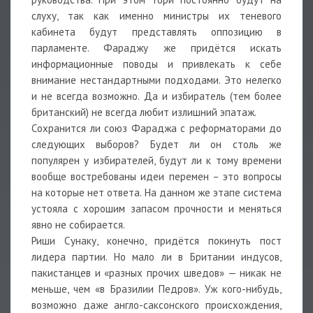
слуху, так как именно министры их теневого
кабинета будут представлять оппозицию в
парламенте. Фараджу же придётся искать
информационные поводы и привлекать к себе
внимание нестандартными подходами. Это нелегко
и не всегда возможно. Да и избиратель (тем более
британский) не всегда любит излишний эпатаж.
Сохранится ли союз Фараджа с реформаторами до
следующих выборов? Будет ли он столь же
популярен у избирателей, будут ли к тому времени
вообще востребованы идеи перемен – это вопросы
на которые нет ответа. На данном же этапе система
устояла с хорошим запасом прочности и меняться
явно не собирается.
Риши Сунаку, конечно, придётся покинуть пост
лидера партии. Но мало ли в Британии индусов,
пакистанцев и «разных прочих шведов» — никак не
меньше, чем «в Бразилии Педров». Уж кого-нибудь,
возможно даже англо-саксонского происхождения,