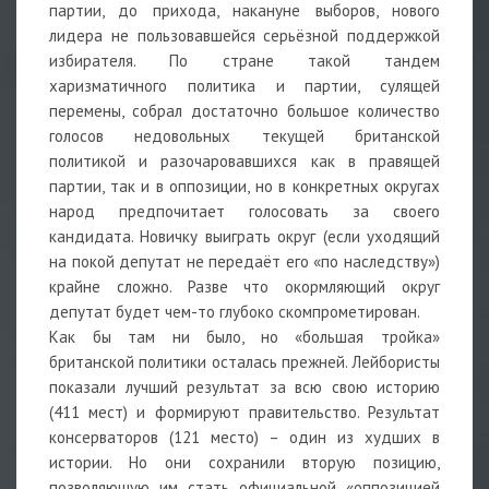
партии, до прихода, накануне выборов, нового
лидера не пользовавшейся серьёзной поддержкой
избирателя. По стране такой тандем
харизматичного политика и партии, сулящей
перемены, собрал достаточно большое количество
голосов недовольных текущей британской
политикой и разочаровавшихся как в правящей
партии, так и в оппозиции, но в конкретных округах
народ предпочитает голосовать за своего
кандидата. Новичку выиграть округ (если уходящий
на покой депутат не передаёт его «по наследству»)
крайне сложно. Разве что окормляющий округ
депутат будет чем-то глубоко скомпрометирован.
Как бы там ни было, но «большая тройка»
британской политики осталась прежней. Лейбористы
показали лучший результат за всю свою историю
(411 мест) и формируют правительство. Результат
консерваторов (121 место) – один из худших в
истории. Но они сохранили вторую позицию,
позволяющую им стать официальной «оппозицией