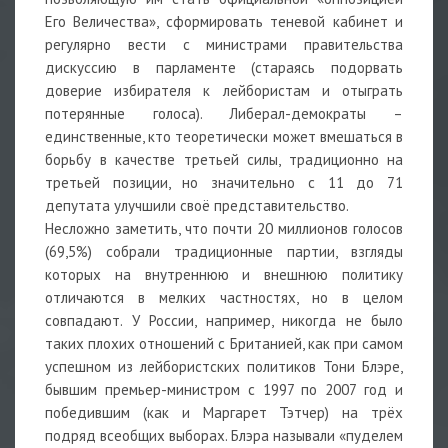
Его Величества», сформировать теневой кабинет и
регулярно вести с министрами правительства
дискуссию в парламенте (стараясь подорвать
доверие избирателя к лейбористам и отыграть
потерянные голоса). Либерал-демократы –
единственные, кто теоретически может вмешаться в
борьбу в качестве третьей силы, традиционно на
третьей позиции, но значительно с 11 до 71
депутата улучшили своё представительство.
Несложно заметить, что почти 20 миллионов голосов
(69,5%) собрали традиционные партии, взгляды
которых на внутреннюю и внешнюю политику
отличаются в мелких частностях, но в целом
совпадают. У России, например, никогда не было
таких плохих отношений с Британией, как при самом
успешном из лейбористских политиков Тони Блэре,
бывшим премьер-министром с 1997 по 2007 год и
победившим (как и Маргарет Тэтчер) на трёх
подряд всеобщих выборах. Блэра называли «пуделем