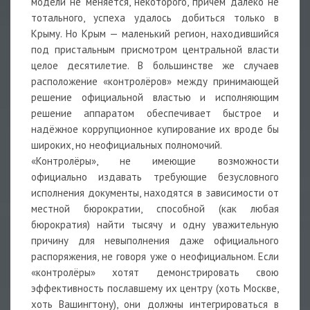
модели не меняется, некоторого, причём далеко не
тотального, успеха удалось добиться только в
Крыму. Но Крым — маленький регион, находившийся
под пристальным присмотром центральной власти
целое десятилетие. В большинстве же случаев
расположение «контролёров» между принимающей
решение официальной властью и исполняющим
решение аппаратом обеспечивает быстрое и
надёжное коррупционное купирование их вроде бы
широких, но неофициальных полномочий.
«Контролёры», не имеющие возможности
официально издавать требующие безусловного
исполнения документы, находятся в зависимости от
местной бюрократии, способной (как любая
бюрократия) найти тысячу и одну уважительную
причину для невыполнения даже официального
распоряжения, не говоря уже о неофициальном. Если
«контролёры» хотят демонстрировать свою
эффективность пославшему их центру (хоть Москве,
хоть Вашингтону), они должны интегрироваться в