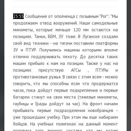
23:55
Сообщение от ополченца с позывным "Рог": "Мы
продолжаем отвод вооружений. Наши самодельные
минометы, которые меньше 120 мм остаются на
позициях. Танки, ББМ, ЗУ тоже. В Луганске создали
свой вид техники - на тягачи поставили платформы
ЗУ и ПТУР. Получились машины которыми вполне
отлично поддерживать пехоту. До десятка таких
машин прибыло к нам на позиции. Также у нас на
позициях присутствую АГСы , ПТУРы и
противотанковые ружья. В связи с этим всем - можно
говорить, что мы способны если что продержатся
часок, пока дойдут первые подкрепления и первые
батареи станут на свои места (тяжелые минометы,
гаубицы и Грады дойдут за час). На фронт начали
прибывать первые подразделения новобранцев -
уже прошедших учебку. При этом мы еще набираем
бойцов. На учебных полигонах на данный момент
половина того личного состава, что мы хотим