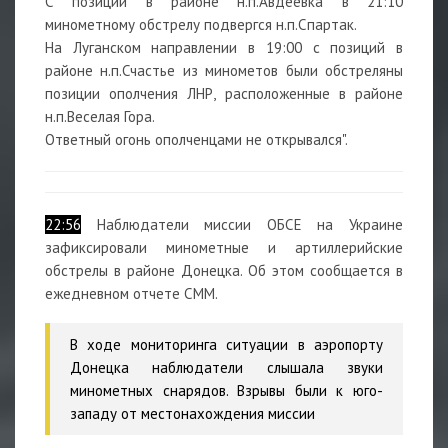
С позиций в районе н.п.Авдеевка в 21:10
минометному обстрелу подвергся н.п.Спартак.
На Луганском направлении в 19:00 с позиций в
районе н.п.Счастье из минометов были обстреляны
позиции ополчения ЛНР, расположенные в районе
н.п.Веселая Гора.
Ответный огонь ополченцами не открывался".
22:56
Наблюдатели миссии ОБСЕ на Украине
зафиксировали минометные и артиллерийские
обстрелы в районе Донецка. Об этом сообщается в
ежедневном отчете СММ.
В ходе мониторинга ситуации в аэропорту
Донецка наблюдатели слышала звуки
минометных снарядов. Взрывы были к юго-
западу от местонахождения миссии