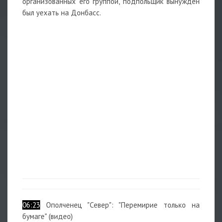
организованных его группой, подпольщик вынужден
был уехать на Донбасс.
06:23
Ополченец "Север": "Перемирие только на
бумаге" (видео)