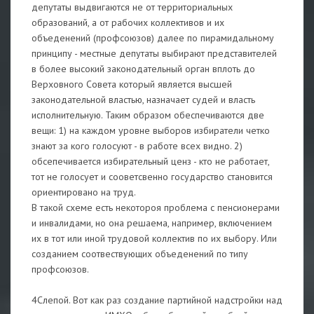
депутаты выдвигаются не от территориальных
образований, а от рабочих коллективов и их
объеденений (профсоюзов) далее по пирамидальному
принципу - местные депутаты выбирают представителей
в более высокий законодательный орган вплоть до
Верховного Совета который является высшей
законодательной властью, назначает судей и власть
исполнительную. Таким образом обеспечиваются две
вещи: 1) на каждом уровне выборов избиратели четко
знают за кого голосуют - в работе всех видно. 2)
обсепечивается избирательный ценз - кто не работает,
тот не голосует и сооветсвенно государство становится
ориентировано на труд.
В такой схеме есть некотороя проблема с пенсионерами
и инвалидами, но она решаема, например, включением
их в тот или иной трудовой коллектив по их выбору. Или
созданием соотвествующих объеденений по типу
профсоюзов.
4Слепой. Вот как раз создание партийной надстройки над