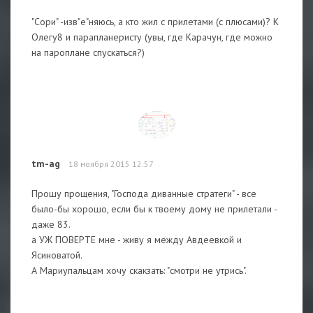
"Сори" -изв"е"няюсь, а кто жил с прилетами (с плюсами)? К
Олегу8 и парапланеристу (увы, где Карачун, где можно
на пароплане спускаться?)
tm-ag
18 ноября 2015 12:57
Прошу прощения, "Господа диванные стратеги" - все
было-бы хорошо, если бы к твоему дому не прилетали -
даже 83.
а УЖ ПОВЕРТЕ мне - живу я между Авдеевкой и
Ясиноватой.
А Мариупальцам хочу скакзать: "смотри не утрись".