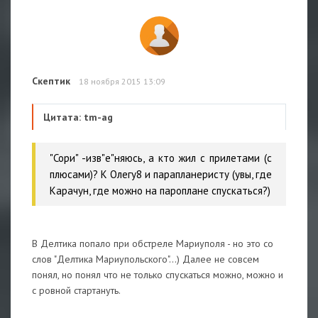
Скептик
18 ноября 2015 13:09
Цитата: tm-ag
"Сори" -изв"е"няюсь, а кто жил с прилетами (с
плюсами)? К Олегу8 и парапланеристу (увы, где
Карачун, где можно на пароплане спускаться?)
В Делтика попало при обстреле Мариуполя - но это со
слов "Делтика Мариупольского"...) Далее не совсем
понял, но понял что не только спускаться можно, можно и
с ровной стартануть.