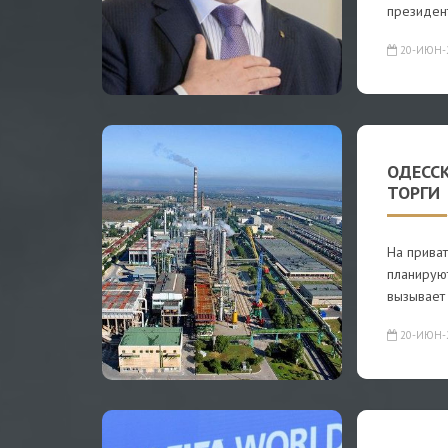
президен
20-ИЮН-
ОДЕСС
ТОРГИ
На прива
планируют
вызывает
20-ИЮН-