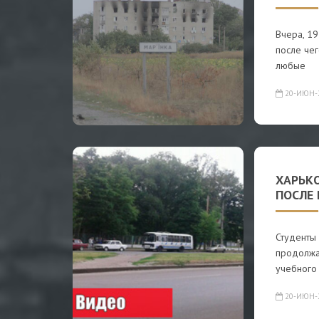
Вчера, 19
после чег
любые
20-ИЮН-
ХАРЬК
ПОСЛЕ
Студенты
продолжаю
учебного
20-ИЮН-