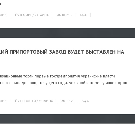
т
2015
В МИРЕ
/
УКРАИНА
10 218
4
КИЙ ПРИПОРТОВЫЙ ЗАВОД БУДЕТ ВЫСТАВЛЕН НА
тизационные торги первые госпредприятия украинские власти
 выставить до конца текущего года. Большой интерес у инвесторов
2015
НОВОСТИ
/
УКРАИНА
5 831
4