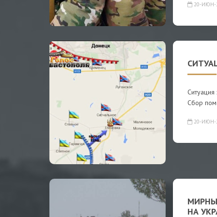
20-ИЮН-
СИТУАЦ
Ситуация 
Сбор пом
20-ИЮН-
МИРНЫ
НА УК