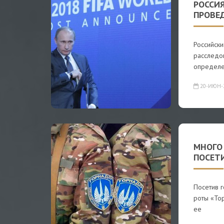
РОССИЯ
ПРОВЕ
Российски
расследо
определ
20-ИЮН-
МНОГО
ПОСЕТ
Посетив г
роты «Тор
ее