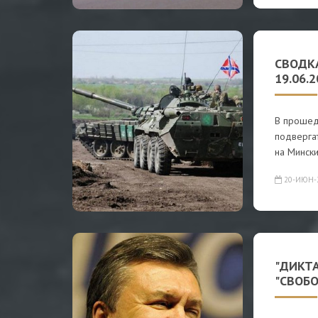
СВОДК
19.06.
В прошед
подвергат
на Минск
20-ИЮН-
"ДИКТ
"СВОБО