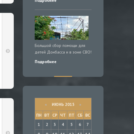
Подробнее
Большой сбор помощи для
детей Донбасса и в зоне СВО!
Подробнее
«
ИЮНЬ 2015
»
ПН
ВТ
СР
ЧТ
ПТ
СБ
ВС
1
2
3
4
5
6
7