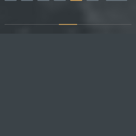
О САЙТЕ
Публикуем различные мнения, статьи и видеоматериалы.
Посетителям нашего сайта предоставляем возможность
общения на портале – вы можете комментировать
публикации и добавлять свои.
НОВОСТИ