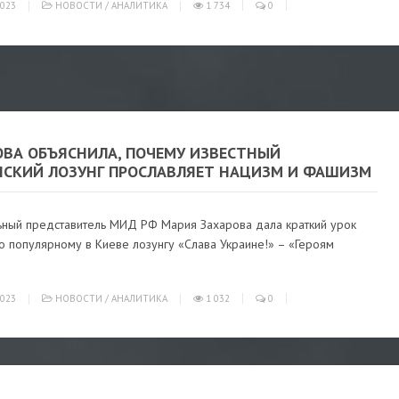
023
НОВОСТИ
/
АНАЛИТИКА
1 734
0
ОВА ОБЪЯСНИЛА, ПОЧЕМУ ИЗВЕСТНЫЙ
НСКИЙ ЛОЗУНГ ПРОСЛАВЛЯЕТ НАЦИЗМ И ФАШИЗМ
ный представитель МИД РФ Мария Захарова дала краткий урок
о популярному в Киеве лозунгу «Слава Украине!» – «Героям
023
НОВОСТИ
/
АНАЛИТИКА
1 032
0