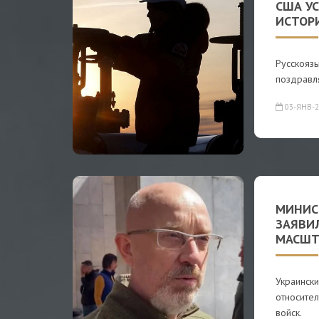
США У
ИСТОР
Русскояз
поздравля
03-ЯНВ-2
МИНИС
ЗАЯВИЛ
МАСШТ
Украинск
относител
войск.