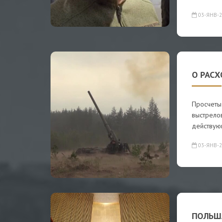
03-ЯНВ-2
О РАСХ
Просчеты
выстрелов
действую
03-ЯНВ-2
ПОЛЬШ