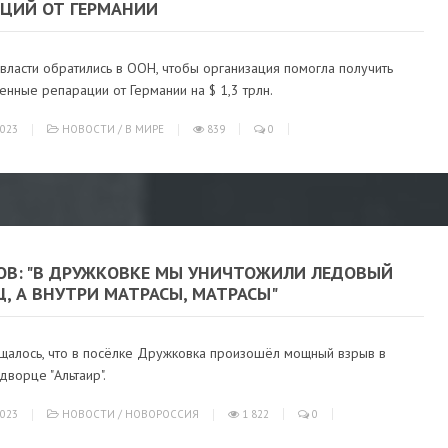
АЦИЙ ОТ ГЕРМАНИИ
власти обратились в ООН, чтобы организация помогла получить
енные репарации от Германии на $ 1,3 трлн.
023
НОВОСТИ
/
В МИРЕ
839
0
ОВ: "В ДРУЖКОВКЕ МЫ УНИЧТОЖИЛИ ЛЕДОВЫЙ
, А ВНУТРИ МАТРАСЫ, МАТРАСЫ"
щалось, что в посёлке Дружковка произошёл мощный взрыв в
ворце "Альтаир".
023
НОВОСТИ
/
НОВОРОССИЯ
1 822
0