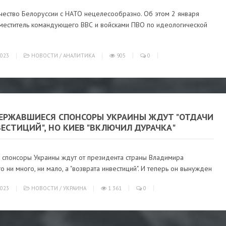
чество Белоруссии с НАТО нецелесообразно. Об этом 2 января
аместитель командующего ВВС и войсками ПВО по идеологической
023
НОВОСТИ
/
АНАЛИТИКА
905
0
ЕРЖАВШИЕСЯ СПОНСОРЫ УКРАИНЫ ЖДУТ "ОТДАЧИ
ЕСТИЦИЙ", НО КИЕВ "ВКЛЮЧИЛ ДУРАЧКА"
 спонсоры Украины ждут от президента страны Владимира
о ни много, ни мало, а "возврата инвестиций". И теперь он вынужден
023
НОВОСТИ
/
УКРАИНА
1 361
0