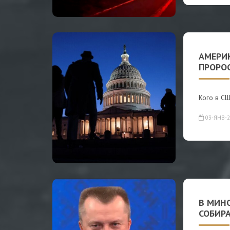
АМЕРИ
ПРОРО
Кого в СШ
03-ЯНВ-2
В МИНО
СОБИР