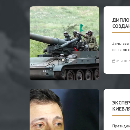
ДИПЛО
СОЗДА
Замглавы
попыток с
03-ЯНВ-2
ЭКСПЕР
КИЕВЛ
Президен