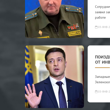
Сотрудни
заявил з
работе
03-ЯНВ-2
ПОИЗД
ОТ ИНВ
Западные
Зеленског
03-ЯНВ-2