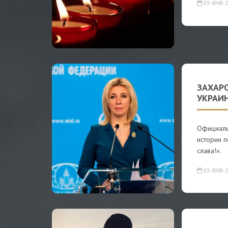
03-ЯНВ-2
ЗАХАР
УКРАИ
Официаль
истории п
слава!».
03-ЯНВ-2