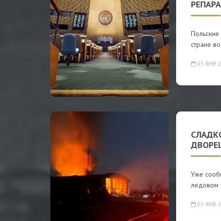
РЕПАР
Польские 
стране во
03-ЯНВ-2
СЛАДК
ДВОРЕЦ
Уже сооб
ледовом д
03-ЯНВ-2