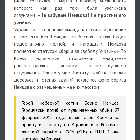
(марш состоялся 1 марта в Москве), численность
которого как раз таки была увеличена
лозунгами:
«Не забудем Немцова! Не простим его
убийц».
Украинские сторонники «майдана» приняли решение
о том, что без Немцова «небесная сотня» будет
недостаточно полной, и наградили Немцова
посмертно статусом «борца за свободу Украины». По
Киеву украинские сторонники «майдана»
распространяют листовки соответствующего
содержания. Так по улице Институтской на стволах
деревьев и стенах зданий появились фото Бориса
Немцова с размещенным на них текстом:
Герой небесной сотни Борис Немцов.
Героически погиб от пуль наёмных убийц 27
февраля 2015 года возле стен Кремля за
правду и свободу на Украине и в России в
жёсткой борьбе с ФСБ (КГБ) и ПТН. Слава
настоящим Героям!