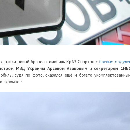
захватили новый бронеавтомобиль КрАЗ Спартан с
боевым модуле
истром МВД Украины Арсеном Аваковым
и
секретарем СНБ
мобиль, судя по фото, оказался ещё и богато укомплектованным
о скромнее.