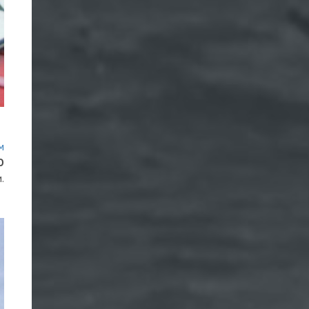
м
О
.