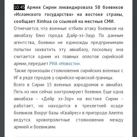
10:45
Армия Сирии ликвидировала 58 боевиков
«Исламского государства» на востоке страны,
сообщает Xinhua со ссылкой на местные СМИ.
Отмечается, что военные отбили атаку боевиков на
авиабазу близ города Дайр-эз-Заур. По данным
агентства, боевики не единожды предпринимали
попытки захватить эту авиабазу, поскольку она
считается одним из главных оплотов сирийской
армии, передает
РИА «Новости»
.
Также произошли столкновения сирийских военных с
ИГ в ряде городов у сирийско-иракской границы.
Всего в Сирии 15 военных аэродромов и авиабаз.
Пять из них сейчас контролируют боевики. Еще одна
авиабаза - «Дейр эз-Зор» на востоке Сирии -
работает, но находится в трехлетней осаде
боевиков. Вокруг базы «Квайрес» в пригороде Алеппо
ведутся кровопролитные столкновения между
армией и боевиками.