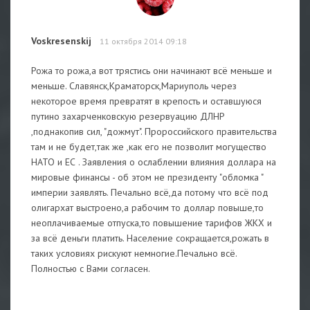
Voskresenskij
11 октября 2014 09:18
Рожа то рожа,а вот трястись они начинают всё меньше и
меньше. Славянск,Краматорск,Мариуполь через
некоторое время превратят в крепость и оставшуюся
путино захарченковскую резервуацию ДЛНР
,поднакопив сил, "дожмут". Пророссийского правительства
там и не будет,так же ,как его не позволит могущество
НАТО и ЕС . Заявления о ослаблении влияния доллара на
мировые финансы - об этом не президенту "обломка "
империи заявлять. Печально всё,да потому что всё под
олигархат выстроено,а рабочим то доллар повыше,то
неоплачиваемые отпуска,то повышение тарифов ЖКХ и
за всё деньги платить. Население сокращается,рожать в
таких условиях рискуют немногие.Печально всё.
Полностью с Вами согласен.