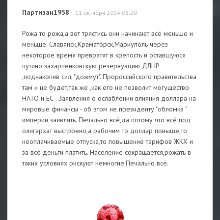
Партизан1958
11 октября 2014 08:20
Рожа то рожа,а вот трястись они начинают всё меньше и
меньше. Славянск,Краматорск,Мариуполь через
некоторое время превратят в крепость и оставшуюся
путино захарченковскую резервуацию ДЛНР
,поднакопив сил, "дожмут". Пророссийского правительства
там и не будет,так же ,как его не позволит могущество
НАТО и ЕС . Заявления о ослаблении влияния доллара на
мировые финансы - об этом не президенту "обломка "
империи заявлять. Печально всё,да потому что всё под
олигархат выстроено,а рабочим то доллар повыше,то
неоплачиваемые отпуска,то повышение тарифов ЖКХ и
за всё деньги платить. Население сокращается,рожать в
таких условиях рискуют немногие.Печально всё.