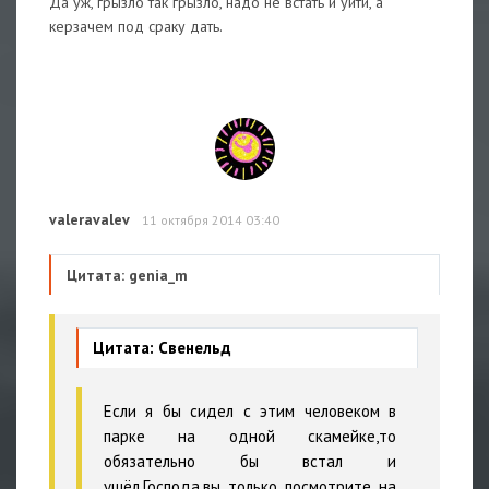
Да уж, грызло так грызло, надо не встать и уйти, а
керзачем под сраку дать.
valeravalev
11 октября 2014 03:40
Цитата: genia_m
Цитата: Свенельд
Если я бы сидел с этим человеком в
парке на одной скамейке,то
обязательно бы встал и
ушёл.Господа,вы только посмотрите на