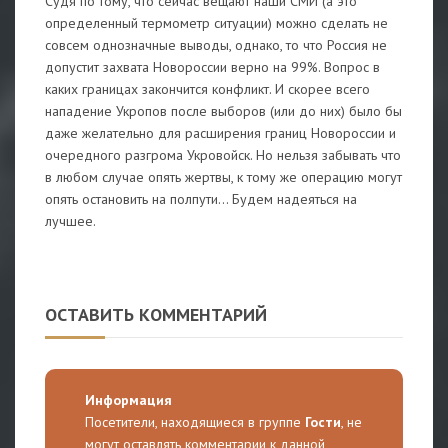
Судя по тому, что сейчас вещают наши СМИ (а это
определенный термометр ситуации) можно сделать не
совсем однозначные выводы, однако, то что Россия не
допустит захвата Новороссии верно на 99%. Вопрос в
каких границах закончится конфликт. И скорее всего
нападение Укропов после выборов (или до них) было бы
даже желательно для расширения границ Новороссии и
очередного разгрома Укровойск. Но нельзя забывать что
в любом случае опять жертвы, к тому же операцию могут
опять остановить на полпути... Будем надеяться на
лучшее.
ОСТАВИТЬ КОММЕНТАРИЙ
Информация
Посетители, находящиеся в группе
Гости
, не
могут оставлять комментарии к данной