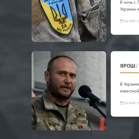
В ночь с 
Украины 
08-МАР-2
ЯРОШ:
В Украине
известно
08-МАР-2