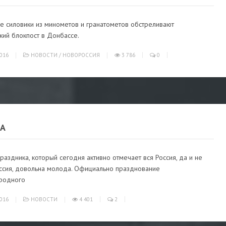
е силовики из минометов и гранатометов обстреливают
кий блокпост в Донбассе.
016
НОВОСТИ
/
НОВОРОССИЯ
3 786
0
ТА
раздника, который сегодня активно отмечает вся Россия, да и не
оссия, довольна молода. Официально празднование
родного
016
НОВОСТИ
4 401
2