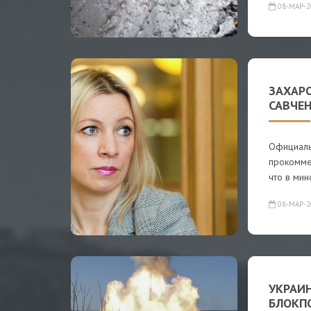
08-МАР-2
ЗАХАРО
САВЧЕ
Официаль
прокомме
что в мин
08-МАР-2
УКРАИ
БЛОКП