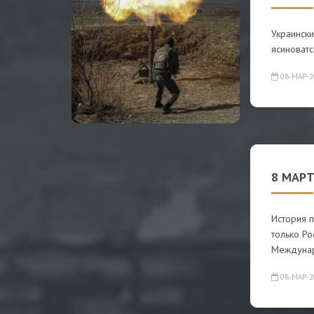
Украински
ясиноватс
08-МАР-2
8 МАР
История п
только Р
Междуна
08-МАР-2