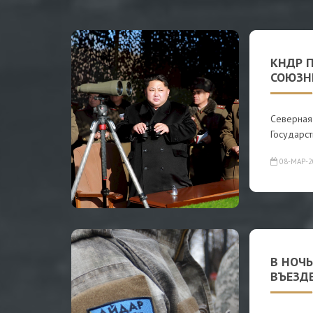
КНДР П
СОЮЗН
Северная
Государс
08-МАР-2
В НОЧЬ
ВЪЕЗД