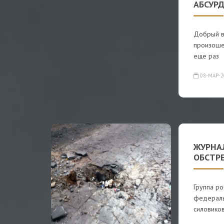
АБСУР
Добрый в
произоше
еще раз
08-МАР-2
ЖУРНА
ОБСТР
Группа ро
федеральн
силовико