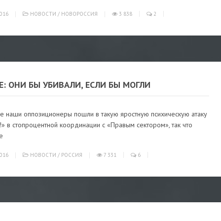
016
НОВОСТИ
/
НОВОРОССИЯ
3 838
2
: ОНИ БЫ УБИВАЛИ, ЕСЛИ БЫ МОГЛИ
е наши оппозиционеры пошли в такую яростную психическую атаку
» в стопроцентной координации с «Правым сектором», так что
е
016
НОВОСТИ
/
РОССИЯ
7 331
6