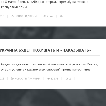
7 на 8 марта боевики «Айдара» открыли стрельбу на границе
и Республики Крым.
016
НОВОСТИ
/
КРЫМ
7 565
3
 УКРАИНА БУДЕТ ПОХИЩАТЬ И «НАКАЗЫВАТЬ»
 будет создан аналог израильской политической разведки Моссад,
й рядом успешных карательных операций против палестинцев.
016
НОВОСТИ
/
УКРАИНА
40 933
19