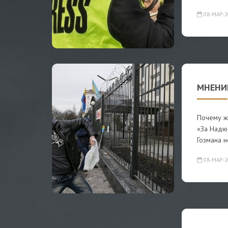
08-МАР-2
МНЕНИЕ
Почему ж
«За Надю!
Гозмана н
08-МАР-2