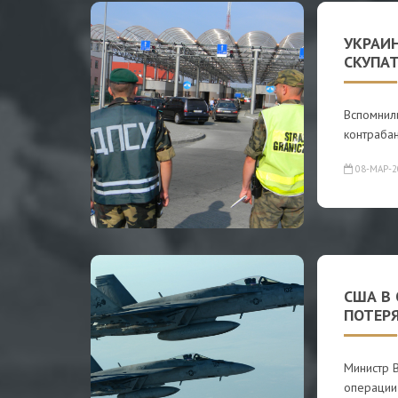
УКРАИ
СКУПА
Вспомнили
контрабан
08-МАР-2
США В
ПОТЕР
Министр 
операции